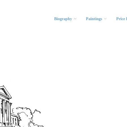
Biography
Paintings
Price l