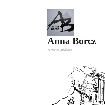
Anna Borcz
Artysta malarz