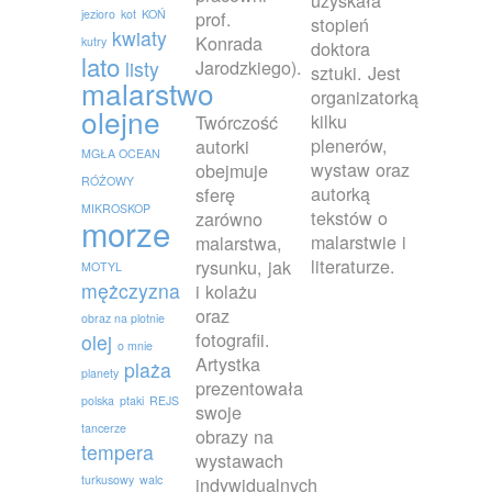
uzyskała
jezioro
kot
KOŃ
prof.
stopień
kwiaty
Konrada
kutry
doktora
lato
Jarodzkiego).
listy
sztuki. Jest
malarstwo
organizatorką
olejne
kilku
Twórczość
plenerów,
autorki
MGŁA OCEAN
wystaw oraz
obejmuje
RÓŻOWY
autorką
sferę
MIKROSKOP
tekstów o
zarówno
morze
malarstwie i
malarstwa,
literaturze.
rysunku, jak
MOTYL
mężczyzna
i kolażu
oraz
obraz na plotnie
fotografii.
olej
o mnie
Artystka
plaża
planety
prezentowała
polska
ptaki
REJS
swoje
tancerze
obrazy na
tempera
wystawach
turkusowy
walc
indywidualnych