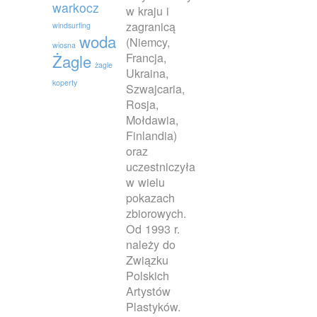
warkocz
w kraju i
zagranicą
windsurfing
woda
(Niemcy,
wiosna
Francja,
Żagle
żagle
Ukraina,
koperty
Szwajcaria,
Rosja,
Mołdawia,
Finlandia)
oraz
uczestniczyła
w wielu
pokazach
zbiorowych.
Od 1993 r.
należy do
Związku
Polskich
Artystów
Plastyków.