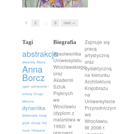
1
2
…
6
next →
Zajmuje się
Tagi
Biografia
pracą
abstrakcja
Absolwentka
artystyczną
Uniwersytetu
oraz
akwarela
Altana
Anna
Wrocławskiego
dydaktyczną
oraz
Borcz
na kierunku
Akademii
Architektura
Sztuk
cypel
czerwoenie i
Krajobrazu
Pięknych
na
turkusy
Droga
we
Uniwersytecie
Mleczna
Wrocławiu
dynamika
Przyrodniczym
(dyplom z
we
dziewczęta
frezje
malarstwa w
Wrocławiu.
gotyk
Grecja
Hel.
1992r. w
W 2006 r.
moze
Hiszpania
pracowni