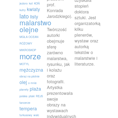
uzyskała
jezioro
kot
KOŃ
prof.
stopień
kwiaty
Konrada
kutry
doktora
lato
Jarodzkiego).
listy
sztuki. Jest
malarstwo
organizatorką
olejne
kilku
Twórczość
plenerów,
autorki
MGŁA OCEAN
wystaw oraz
obejmuje
RÓŻOWY
autorką
sferę
MIKROSKOP
tekstów o
zarówno
morze
malarstwie i
malarstwa,
literaturze.
rysunku, jak
MOTYL
mężczyzna
i kolażu
oraz
obraz na plotnie
fotografii.
olej
o mnie
Artystka
plaża
planety
prezentowała
polska
ptaki
REJS
swoje
tancerze
obrazy na
tempera
wystawach
turkusowy
walc
indywidualnych