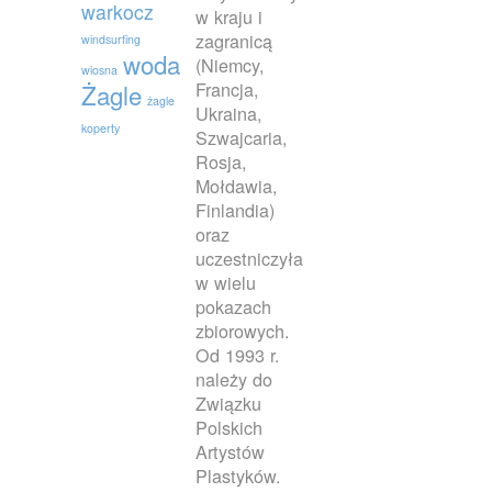
warkocz
w kraju i
zagranicą
windsurfing
woda
(Niemcy,
wiosna
Francja,
Żagle
żagle
Ukraina,
koperty
Szwajcaria,
Rosja,
Mołdawia,
Finlandia)
oraz
uczestniczyła
w wielu
pokazach
zbiorowych.
Od 1993 r.
należy do
Związku
Polskich
Artystów
Plastyków.