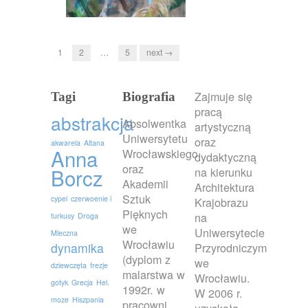
1
2
…
5
next →
Zajmuje się
Tagi
Biografia
pracą
abstrakcja
Absolwentka
artystyczną
Uniwersytetu
oraz
akwarela
Altana
Anna
Wrocławskiego
dydaktyczną
oraz
Borcz
na kierunku
Akademii
Architektura
Sztuk
cypel
czerwoenie i
Krajobrazu
Pięknych
na
turkusy
Droga
we
Uniwersytecie
Mleczna
Wrocławiu
dynamika
Przyrodniczym
(dyplom z
we
dziewczęta
frezje
malarstwa w
Wrocławiu.
gotyk
Grecja
Hel.
1992r. w
W 2006 r.
moze
Hiszpania
pracowni