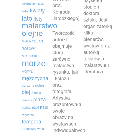
uzyskała
jezioro
kot
KOŃ
prof.
stopień
kwiaty
Konrada
kutry
doktora
lato
Jarodzkiego).
listy
sztuki. Jest
malarstwo
organizatorką
olejne
kilku
Twórczość
plenerów,
autorki
MGŁA OCEAN
wystaw oraz
obejmuje
RÓŻOWY
autorką
sferę
MIKROSKOP
tekstów o
zarówno
morze
malarstwie i
malarstwa,
literaturze.
rysunku, jak
MOTYL
mężczyzna
i kolażu
oraz
obraz na plotnie
fotografii.
olej
o mnie
Artystka
plaża
planety
prezentowała
polska
ptaki
REJS
swoje
tancerze
obrazy na
tempera
wystawach
turkusowy
walc
indywidualnych