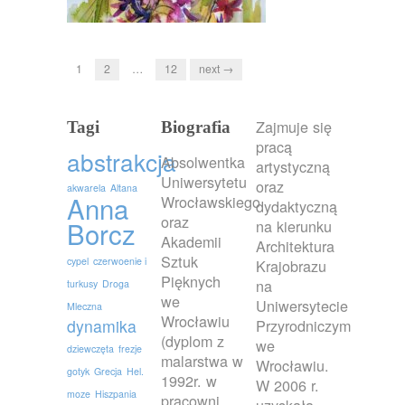
1
2
…
12
next →
Zajmuje się
Tagi
Biografia
pracą
abstrakcja
Absolwentka
artystyczną
Uniwersytetu
oraz
akwarela
Altana
Anna
Wrocławskiego
dydaktyczną
oraz
Borcz
na kierunku
Akademii
Architektura
Sztuk
cypel
czerwoenie i
Krajobrazu
Pięknych
na
turkusy
Droga
we
Uniwersytecie
Mleczna
Wrocławiu
dynamika
Przyrodniczym
(dyplom z
we
dziewczęta
frezje
malarstwa w
Wrocławiu.
gotyk
Grecja
Hel.
1992r. w
W 2006 r.
moze
Hiszpania
pracowni