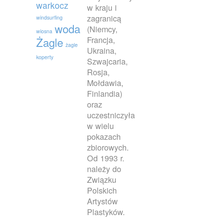
warkocz
w kraju i
zagranicą
windsurfing
woda
(Niemcy,
wiosna
Francja,
Żagle
żagle
Ukraina,
koperty
Szwajcaria,
Rosja,
Mołdawia,
Finlandia)
oraz
uczestniczyła
w wielu
pokazach
zbiorowych.
Od 1993 r.
należy do
Związku
Polskich
Artystów
Plastyków.