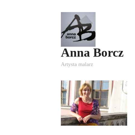
Anna Borcz
Artysta malarz