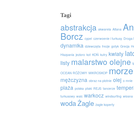
Tagi
An
abstrakcja
akwarela
Altana
Borcz
cypel
czerwoenie i turkusy
Droga 
dynamika
dziewczęta
frezje
gotyk
Grecja
H
lat
kwiaty
Hiszpania
jezioro
kot
KOŃ
kutry
malarstwo olejne
listy
morze
OCEAN RÓŻOWY
MIKROSKOP
mężczyzna
olej
obraz na plotnie
o mnie
plaża
temper
polska
ptaki
REJS
tancerze
warkocz
turkusowy
walc
windsurfing
wiosna
woda
Żagle
żagle koperty