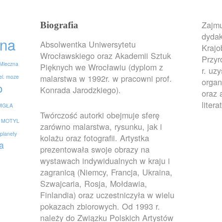
Zajmu
Biografia
dydak
na
Absolwentka Uniwersytetu
Krajo
Wrocławskiego oraz Akademii Sztuk
Przy
Mleczna
Pięknych we Wrocławiu (dyplom z
r. uz
malarstwa w 1992r. w pracowni prof.
el. moze
organ
o
Konrada Jarodzkiego).
oraz 
litera
MGŁA
Twórczość autorki obejmuje sferę
MOTYL
zarówno malarstwa, rysunku, jak i
planety
kolażu oraz fotografii. Artystka
a
prezentowała swoje obrazy na
wystawach indywidualnych w kraju i
zagranicą (Niemcy, Francja, Ukraina,
Szwajcaria, Rosja, Mołdawia,
Finlandia) oraz uczestniczyła w wielu
pokazach zbiorowych. Od 1993 r.
należy do Związku Polskich Artystów