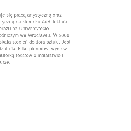
je się pracą artystyczną oraz
tyczną na kierunku Architektura
brazu na Uniwersytecie
rodniczym we Wrocławiu. W 2006
yskała stopień doktora sztuki. Jest
izatorką kilku plenerów, wystaw
autorką tekstów o malarstwie i
turze.