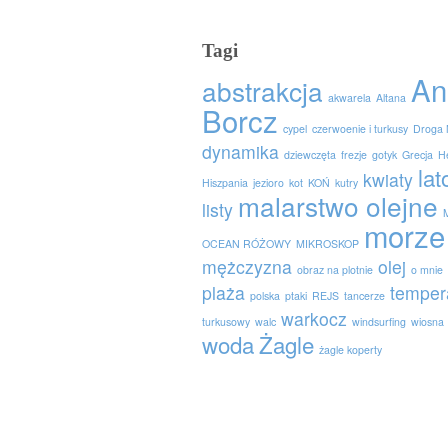
Tagi
An
abstrakcja
akwarela
Altana
Borcz
cypel
czerwoenie i turkusy
Droga 
dynamika
dziewczęta
frezje
gotyk
Grecja
H
lat
kwiaty
Hiszpania
jezioro
kot
KOŃ
kutry
malarstwo olejne
listy
morze
OCEAN RÓŻOWY
MIKROSKOP
mężczyzna
olej
obraz na plotnie
o mnie
plaża
temper
polska
ptaki
REJS
tancerze
warkocz
turkusowy
walc
windsurfing
wiosna
woda
Żagle
żagle koperty