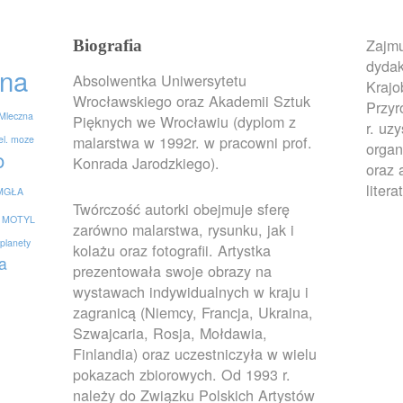
Zajmu
Biografia
dydak
na
Absolwentka Uniwersytetu
Krajo
Wrocławskiego oraz Akademii Sztuk
Przy
Mleczna
Pięknych we Wrocławiu (dyplom z
r. uz
malarstwa w 1992r. w pracowni prof.
el. moze
organ
o
Konrada Jarodzkiego).
oraz 
litera
MGŁA
Twórczość autorki obejmuje sferę
MOTYL
zarówno malarstwa, rysunku, jak i
planety
kolażu oraz fotografii. Artystka
a
prezentowała swoje obrazy na
wystawach indywidualnych w kraju i
zagranicą (Niemcy, Francja, Ukraina,
Szwajcaria, Rosja, Mołdawia,
Finlandia) oraz uczestniczyła w wielu
pokazach zbiorowych. Od 1993 r.
należy do Związku Polskich Artystów