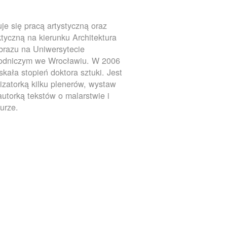
je się pracą artystyczną oraz
tyczną na kierunku Architektura
brazu na Uniwersytecie
rodniczym we Wrocławiu. W 2006
yskała stopień doktora sztuki. Jest
izatorką kilku plenerów, wystaw
autorką tekstów o malarstwie i
turze.