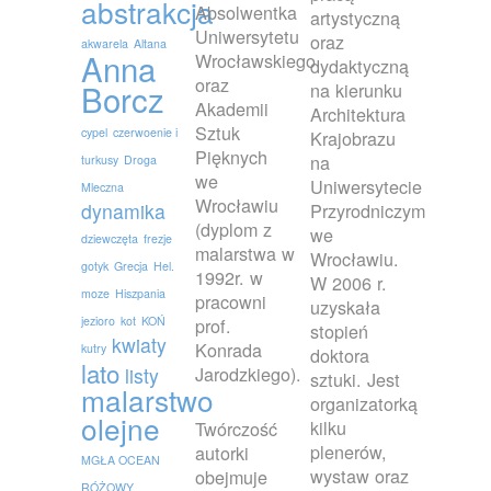
abstrakcja
Absolwentka
artystyczną
Uniwersytetu
oraz
akwarela
Altana
Anna
Wrocławskiego
dydaktyczną
oraz
Borcz
na kierunku
Akademii
Architektura
Sztuk
cypel
czerwoenie i
Krajobrazu
Pięknych
na
turkusy
Droga
we
Uniwersytecie
Mleczna
Wrocławiu
dynamika
Przyrodniczym
(dyplom z
we
dziewczęta
frezje
malarstwa w
Wrocławiu.
gotyk
Grecja
Hel.
1992r. w
W 2006 r.
moze
Hiszpania
pracowni
uzyskała
jezioro
kot
KOŃ
prof.
stopień
kwiaty
Konrada
kutry
doktora
lato
Jarodzkiego).
listy
sztuki. Jest
malarstwo
organizatorką
olejne
kilku
Twórczość
plenerów,
autorki
MGŁA OCEAN
wystaw oraz
obejmuje
RÓŻOWY