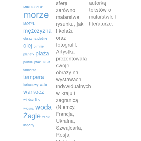
autorką
sferę
MIKROSKOP
tekstów o
zarówno
morze
malarstwie i
malarstwa,
literaturze.
rysunku, jak
MOTYL
mężczyzna
i kolażu
oraz
obraz na plotnie
fotografii.
olej
o mnie
Artystka
plaża
planety
prezentowała
polska
ptaki
REJS
swoje
tancerze
obrazy na
tempera
wystawach
turkusowy
walc
indywidualnych
warkocz
w kraju i
zagranicą
windsurfing
woda
(Niemcy,
wiosna
Francja,
Żagle
żagle
Ukraina,
koperty
Szwajcaria,
Rosja,