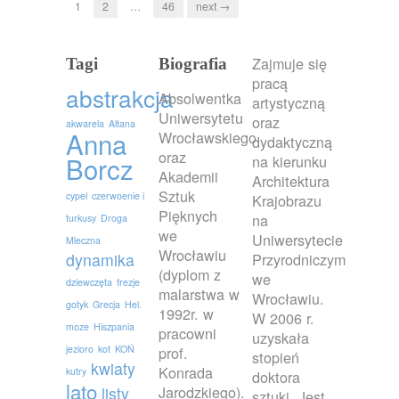
1
2
…
46
next →
Zajmuje się
Tagi
Biografia
pracą
abstrakcja
Absolwentka
artystyczną
Uniwersytetu
oraz
akwarela
Altana
Anna
Wrocławskiego
dydaktyczną
oraz
Borcz
na kierunku
Akademii
Architektura
Sztuk
cypel
czerwoenie i
Krajobrazu
Pięknych
na
turkusy
Droga
we
Uniwersytecie
Mleczna
Wrocławiu
dynamika
Przyrodniczym
(dyplom z
we
dziewczęta
frezje
malarstwa w
Wrocławiu.
gotyk
Grecja
Hel.
1992r. w
W 2006 r.
moze
Hiszpania
pracowni
uzyskała
jezioro
kot
KOŃ
prof.
stopień
kwiaty
Konrada
kutry
doktora
lato
Jarodzkiego).
listy
sztuki. Jest