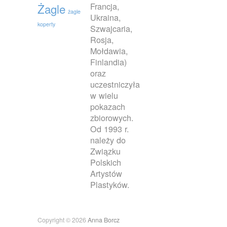
Francja,
Żagle
żagle
Ukraina,
koperty
Szwajcaria,
Rosja,
Mołdawia,
Finlandia)
oraz
uczestniczyła
w wielu
pokazach
zbiorowych.
Od 1993 r.
należy do
Związku
Polskich
Artystów
Plastyków.
Copyright © 2026
Anna Borcz