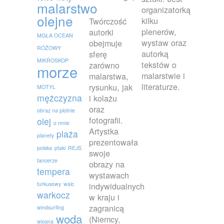
malarstwo
organizatorką
olejne
kilku
Twórczość
plenerów,
autorki
MGŁA OCEAN
wystaw oraz
obejmuje
RÓŻOWY
autorką
sferę
MIKROSKOP
tekstów o
zarówno
morze
malarstwie i
malarstwa,
literaturze.
rysunku, jak
MOTYL
mężczyzna
i kolażu
oraz
obraz na plotnie
fotografii.
olej
o mnie
Artystka
plaża
planety
prezentowała
polska
ptaki
REJS
swoje
tancerze
obrazy na
tempera
wystawach
turkusowy
walc
indywidualnych
warkocz
w kraju i
zagranicą
windsurfing
woda
(Niemcy,
wiosna