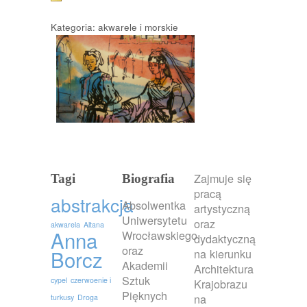
Kategoria: akwarele i morskie
Zajmuje się
Tagi
Biografia
pracą
abstrakcja
Absolwentka
artystyczną
Uniwersytetu
oraz
akwarela
Altana
Anna
Wrocławskiego
dydaktyczną
oraz
Borcz
na kierunku
Akademii
Architektura
Sztuk
cypel
czerwoenie i
Krajobrazu
Pięknych
na
turkusy
Droga