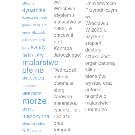
we
Uniwersytecie
Mleczna
Wrocławiu
dynamika
Przyrodniczym
(dyplom z
we
dziewczęta
frezje
malarstwa w
Wrocławiu.
gotyk
Grecja
Hel.
1992r. w
W 2006 r.
moze
Hiszpania
pracowni
uzyskała
jezioro
kot
KOŃ
prof.
stopień
kwiaty
Konrada
kutry
doktora
lato
Jarodzkiego).
listy
sztuki. Jest
malarstwo
organizatorką
olejne
kilku
Twórczość
plenerów,
autorki
MGŁA OCEAN
wystaw oraz
obejmuje
RÓŻOWY
autorką
sferę
MIKROSKOP
tekstów o
zarówno
morze
malarstwie i
malarstwa,
literaturze.
rysunku, jak
MOTYL
mężczyzna
i kolażu
oraz
obraz na plotnie
fotografii.
olej
o mnie