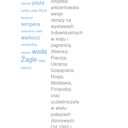
Artystka
plaża
planety
prezentowała
polska
ptaki
REJS
swoje
tancerze
obrazy na
tempera
wystawach
turkusowy
walc
indywidualnych
warkocz
w kraju i
zagranicą
windsurfing
woda
(Niemcy,
wiosna
Francja,
Żagle
żagle
Ukraina,
koperty
Szwajcaria,
Rosja,
Mołdawia,
Finlandia)
oraz
uczestniczyła
w wielu
pokazach
zbiorowych.
Od 1993 r.