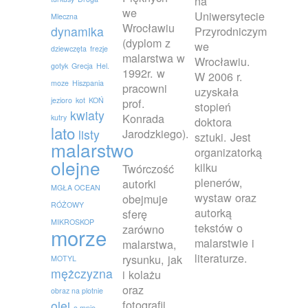
na
we
Uniwersytecie
Mleczna
Wrocławiu
dynamika
Przyrodniczym
(dyplom z
we
dziewczęta
frezje
malarstwa w
Wrocławiu.
gotyk
Grecja
Hel.
1992r. w
W 2006 r.
moze
Hiszpania
pracowni
uzyskała
jezioro
kot
KOŃ
prof.
stopień
kwiaty
Konrada
kutry
doktora
lato
Jarodzkiego).
listy
sztuki. Jest
malarstwo
organizatorką
olejne
kilku
Twórczość
plenerów,
autorki
MGŁA OCEAN
wystaw oraz
obejmuje
RÓŻOWY
autorką
sferę
MIKROSKOP
tekstów o
zarówno
morze
malarstwie i
malarstwa,
literaturze.
rysunku, jak
MOTYL
mężczyzna
i kolażu
oraz
obraz na plotnie
fotografii.
olej
o mnie