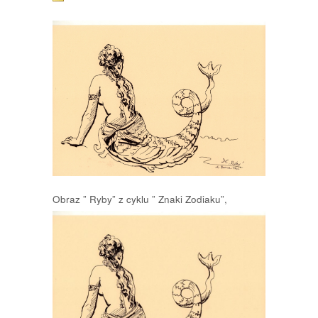
Obraz ” Ryby
” z cyklu ” Znaki Zodiaku”,