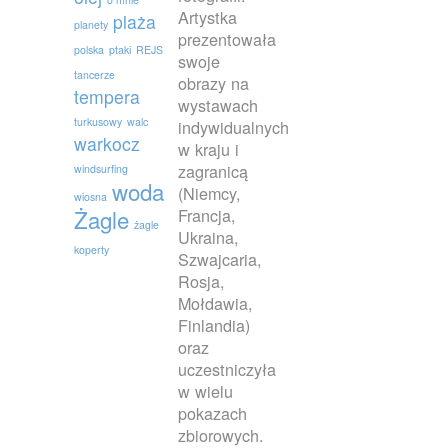
Artystka
plaża
planety
prezentowała
polska
ptaki
REJS
swoje
tancerze
obrazy na
tempera
wystawach
turkusowy
walc
indywidualnych
warkocz
w kraju i
zagranicą
windsurfing
woda
(Niemcy,
wiosna
Francja,
Żagle
żagle
Ukraina,
koperty
Szwajcaria,
Rosja,
Mołdawia,
Finlandia)
oraz
uczestniczyła
w wielu
pokazach
zbiorowych.