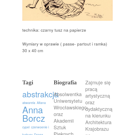
technika: czarny tusz na papierze
Wymiary w oprawie ( passe- partout i ramka)
30 x 40 cm
Zajmuje się
Tagi
Biografia
pracą
abstrakcja
Absolwentka
artystyczną
Uniwersytetu
oraz
akwarela
Altana
Anna
Wrocławskiego
dydaktyczną
oraz
Borcz
na kierunku
Akademii
Architektura
Sztuk
cypel
czerwoenie i
Krajobrazu
Pięknych
turkusy
Droga