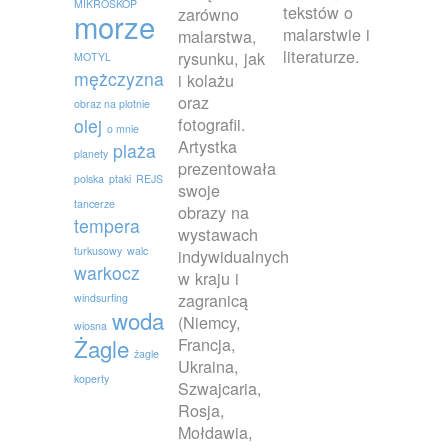
MIKROSKOP
tekstów o
zarówno
morze
malarstwie i
malarstwa,
literaturze.
rysunku, jak
MOTYL
mężczyzna
i kolażu
oraz
obraz na plotnie
fotografii.
olej
o mnie
Artystka
plaża
planety
prezentowała
polska
ptaki
REJS
swoje
tancerze
obrazy na
tempera
wystawach
turkusowy
walc
indywidualnych
warkocz
w kraju i
zagranicą
windsurfing
woda
(Niemcy,
wiosna
Francja,
Żagle
żagle
Ukraina,
koperty
Szwajcaria,
Rosja,
Mołdawia,