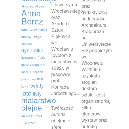
Uniwersytetu
oraz
akwarela
Altana
Anna
Wrocławskiego
dydaktyczną
oraz
Borcz
na kierunku
Akademii
Architektura
Sztuk
cypel
czerwoenie i
Krajobrazu
Pięknych
na
turkusy
Droga
we
Uniwersytecie
Mleczna
Wrocławiu
dynamika
Przyrodniczym
(dyplom z
we
dziewczęta
frezje
malarstwa w
Wrocławiu.
gotyk
Grecja
Hel.
1992r. w
W 2006 r.
moze
Hiszpania
pracowni
uzyskała
jezioro
kot
KOŃ
prof.
stopień
kwiaty
Konrada
kutry
doktora
lato
Jarodzkiego).
listy
sztuki. Jest
malarstwo
organizatorką
olejne
kilku
Twórczość
plenerów,
autorki
MGŁA OCEAN
wystaw oraz
obejmuje
RÓŻOWY
autorką
sferę