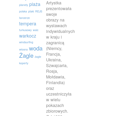
Artystka
plaża
planety
prezentowała
polska
ptaki
REJS
swoje
tancerze
obrazy na
tempera
wystawach
turkusowy
walc
indywidualnych
warkocz
w kraju i
zagranicą
windsurfing
woda
(Niemcy,
wiosna
Francja,
Żagle
żagle
Ukraina,
koperty
Szwajcaria,
Rosja,
Mołdawia,
Finlandia)
oraz
uczestniczyła
w wielu
pokazach
zbiorowych.