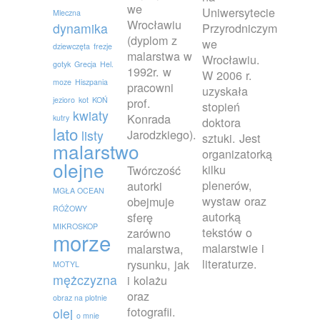
we
Uniwersytecie
Mleczna
Wrocławiu
dynamika
Przyrodniczym
(dyplom z
we
dziewczęta
frezje
malarstwa w
Wrocławiu.
gotyk
Grecja
Hel.
1992r. w
W 2006 r.
moze
Hiszpania
pracowni
uzyskała
jezioro
kot
KOŃ
prof.
stopień
kwiaty
Konrada
kutry
doktora
lato
Jarodzkiego).
listy
sztuki. Jest
malarstwo
organizatorką
olejne
kilku
Twórczość
plenerów,
autorki
MGŁA OCEAN
wystaw oraz
obejmuje
RÓŻOWY
autorką
sferę
MIKROSKOP
tekstów o
zarówno
morze
malarstwie i
malarstwa,
literaturze.
rysunku, jak
MOTYL
mężczyzna
i kolażu
oraz
obraz na plotnie
fotografii.
olej
o mnie