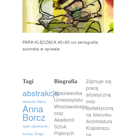
PARA KLĘCZĄCA 40×60 cm seriografia
autorska w oprawie
Zajmuje się
Tagi
Biografia
pracą
abstrakcja
Absolwentka
artystyczną
Uniwersytetu
oraz
akwarela
Altana
Anna
Wrocławskiego
dydaktyczną
oraz
Borcz
na kierunku
Akademii
Architektura
Sztuk
cypel
czerwoenie i
Krajobrazu
Pięknych
na
turkusy
Droga