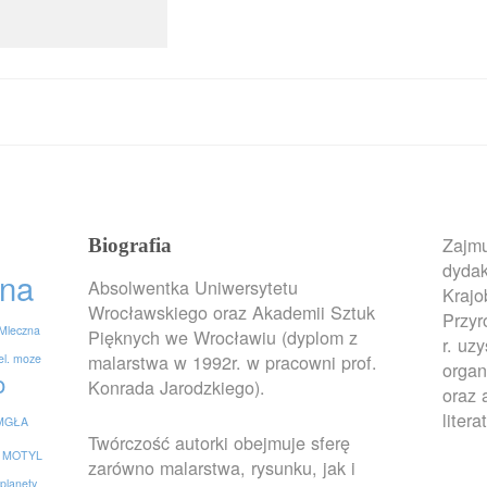
Zajmu
Biografia
dydak
na
Absolwentka Uniwersytetu
Krajo
Wrocławskiego oraz Akademii Sztuk
Przy
Mleczna
Pięknych we Wrocławiu (dyplom z
r. uz
malarstwa w 1992r. w pracowni prof.
el. moze
organ
o
Konrada Jarodzkiego).
oraz 
litera
MGŁA
Twórczość autorki obejmuje sferę
MOTYL
zarówno malarstwa, rysunku, jak i
planety