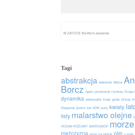
W ZATOCE 30x40cm,akwarela
Tagi
An
abstrakcja
akwarela
Altana
Borcz
cypel
czerwoenie i turkusy
Droga 
dynamika
dziewczęta
frezje
gotyk
Grecja
H
lat
kwiaty
Hiszpania
jezioro
kot
KOŃ
kutry
malarstwo olejne
listy
morze
OCEAN RÓŻOWY
MIKROSKOP
mężczyzna
olej
obraz na plotnie
o mnie