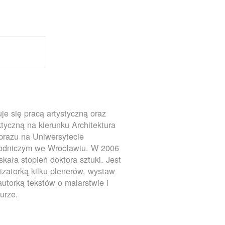
je się pracą artystyczną oraz
tyczną na kierunku Architektura
brazu na Uniwersytecie
rodniczym we Wrocławiu. W 2006
yskała stopień doktora sztuki. Jest
izatorką kilku plenerów, wystaw
autorką tekstów o malarstwie i
turze.