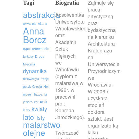
Zajmuje się
Tagi
Biografia
pracą
abstrakcja
Absolwentka
artystyczną
Uniwersytetu
oraz
akwarela
Altana
Anna
Wrocławskiego
dydaktyczną
oraz
Borcz
na kierunku
Akademii
Architektura
Sztuk
cypel
czerwoenie i
Krajobrazu
Pięknych
na
turkusy
Droga
we
Uniwersytecie
Mleczna
Wrocławiu
dynamika
Przyrodniczym
(dyplom z
we
dziewczęta
frezje
malarstwa w
Wrocławiu.
gotyk
Grecja
Hel.
1992r. w
W 2006 r.
moze
Hiszpania
pracowni
uzyskała
jezioro
kot
KOŃ
prof.
stopień
kwiaty
Konrada
kutry
doktora
lato
Jarodzkiego).
listy
sztuki. Jest
malarstwo
organizatorką
olejne
kilku
Twórczość