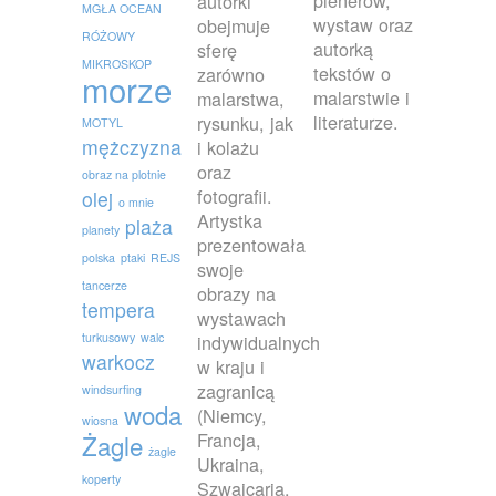
plenerów,
autorki
MGŁA OCEAN
wystaw oraz
obejmuje
RÓŻOWY
autorką
sferę
MIKROSKOP
tekstów o
zarówno
morze
malarstwie i
malarstwa,
literaturze.
rysunku, jak
MOTYL
mężczyzna
i kolażu
oraz
obraz na plotnie
fotografii.
olej
o mnie
Artystka
plaża
planety
prezentowała
polska
ptaki
REJS
swoje
tancerze
obrazy na
tempera
wystawach
turkusowy
walc
indywidualnych
warkocz
w kraju i
zagranicą
windsurfing
woda
(Niemcy,
wiosna
Francja,
Żagle
żagle
Ukraina,
koperty
Szwajcaria,