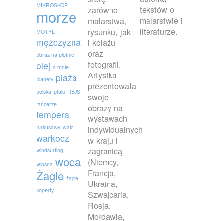
MIKROSKOP
tekstów o
zarówno
morze
malarstwie i
malarstwa,
literaturze.
rysunku, jak
MOTYL
mężczyzna
i kolażu
oraz
obraz na plotnie
fotografii.
olej
o mnie
Artystka
plaża
planety
prezentowała
polska
ptaki
REJS
swoje
tancerze
obrazy na
tempera
wystawach
turkusowy
walc
indywidualnych
warkocz
w kraju i
zagranicą
windsurfing
woda
(Niemcy,
wiosna
Francja,
Żagle
żagle
Ukraina,
koperty
Szwajcaria,
Rosja,
Mołdawia,