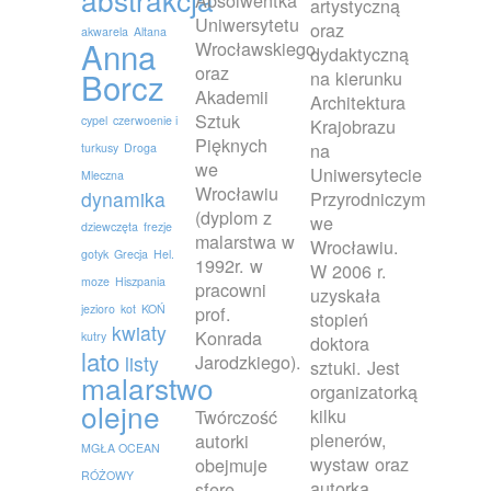
Absolwentka
artystyczną
Uniwersytetu
oraz
akwarela
Altana
Anna
Wrocławskiego
dydaktyczną
oraz
Borcz
na kierunku
Akademii
Architektura
Sztuk
cypel
czerwoenie i
Krajobrazu
Pięknych
na
turkusy
Droga
we
Uniwersytecie
Mleczna
Wrocławiu
dynamika
Przyrodniczym
(dyplom z
we
dziewczęta
frezje
malarstwa w
Wrocławiu.
gotyk
Grecja
Hel.
1992r. w
W 2006 r.
moze
Hiszpania
pracowni
uzyskała
jezioro
kot
KOŃ
prof.
stopień
kwiaty
Konrada
kutry
doktora
lato
Jarodzkiego).
listy
sztuki. Jest
malarstwo
organizatorką
olejne
kilku
Twórczość
plenerów,
autorki
MGŁA OCEAN
wystaw oraz
obejmuje
RÓŻOWY
autorką
sferę