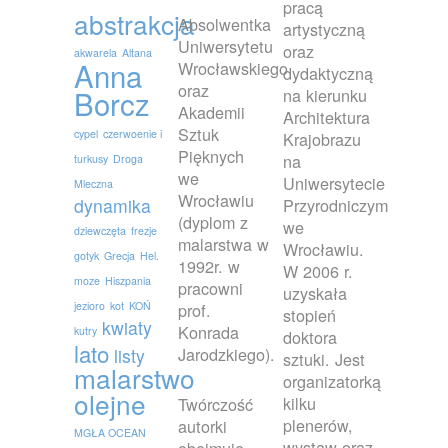
pracą
abstrakcja
Absolwentka
artystyczną
Uniwersytetu
oraz
akwarela
Altana
Anna
Wrocławskiego
dydaktyczną
oraz
Borcz
na kierunku
Akademii
Architektura
Sztuk
cypel
czerwoenie i
Krajobrazu
Pięknych
na
turkusy
Droga
we
Uniwersytecie
Mleczna
Wrocławiu
dynamika
Przyrodniczym
(dyplom z
we
dziewczęta
frezje
malarstwa w
Wrocławiu.
gotyk
Grecja
Hel.
1992r. w
W 2006 r.
moze
Hiszpania
pracowni
uzyskała
jezioro
kot
KOŃ
prof.
stopień
kwiaty
Konrada
kutry
doktora
lato
Jarodzkiego).
listy
sztuki. Jest
malarstwo
organizatorką
olejne
kilku
Twórczość
plenerów,
autorki
MGŁA OCEAN
wystaw oraz