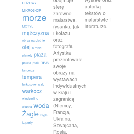
obejmuje
RÓŻOWY
autorką
sferę
MIKROSKOP
tekstów o
zarówno
morze
malarstwie i
malarstwa,
literaturze.
rysunku, jak
MOTYL
mężczyzna
i kolażu
oraz
obraz na plotnie
fotografii.
olej
o mnie
Artystka
plaża
planety
prezentowała
polska
ptaki
REJS
swoje
tancerze
obrazy na
tempera
wystawach
turkusowy
walc
indywidualnych
warkocz
w kraju i
zagranicą
windsurfing
woda
(Niemcy,
wiosna
Francja,
Żagle
żagle
Ukraina,
koperty
Szwajcaria,
Rosja,