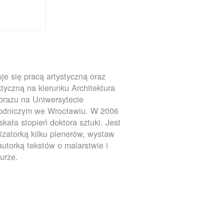
je się pracą artystyczną oraz
tyczną na kierunku Architektura
brazu na Uniwersytecie
rodniczym we Wrocławiu. W 2006
yskała stopień doktora sztuki. Jest
izatorką kilku plenerów, wystaw
autorką tekstów o malarstwie i
turze.