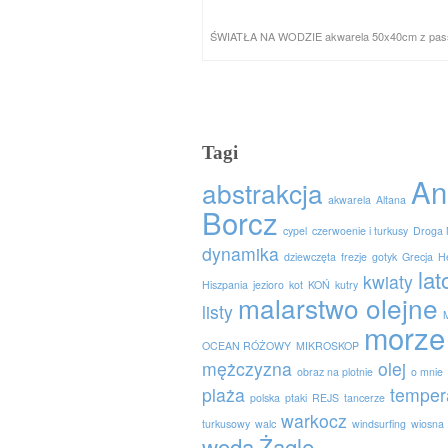
ŚWIATŁA NA WODZIE akwarela 50x40cm z pass
Tagi
An
abstrakcja
akwarela
Altana
Borcz
cypel
czerwoenie i turkusy
Droga 
dynamika
dziewczęta
frezje
gotyk
Grecja
H
lat
kwiaty
Hiszpania
jezioro
kot
KOŃ
kutry
malarstwo olejne
listy
morze
OCEAN RÓŻOWY
MIKROSKOP
mężczyzna
olej
obraz na plotnie
o mnie
plaża
temper
polska
ptaki
REJS
tancerze
warkocz
turkusowy
walc
windsurfing
wiosna
woda
Żagle