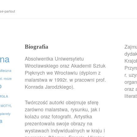
e-partout
Zajmu
Biografia
dydak
na
Absolwentka Uniwersytetu
Krajo
Wrocławskiego oraz Akademii Sztuk
Przy
Mleczna
Pięknych we Wrocławiu (dyplom z
r. uz
malarstwa w 1992r. w pracowni prof.
el. moze
organ
o
Konrada Jarodzkiego).
oraz 
litera
MGŁA
Twórczość autorki obejmuje sferę
MOTYL
zarówno malarstwa, rysunku, jak i
planety
kolażu oraz fotografii. Artystka
a
prezentowała swoje obrazy na
wystawach indywidualnych w kraju i