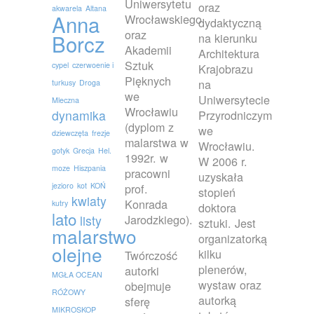
Uniwersytetu
oraz
akwarela
Altana
Anna
Wrocławskiego
dydaktyczną
oraz
Borcz
na kierunku
Akademii
Architektura
Sztuk
cypel
czerwoenie i
Krajobrazu
Pięknych
na
turkusy
Droga
we
Uniwersytecie
Mleczna
Wrocławiu
dynamika
Przyrodniczym
(dyplom z
we
dziewczęta
frezje
malarstwa w
Wrocławiu.
gotyk
Grecja
Hel.
1992r. w
W 2006 r.
moze
Hiszpania
pracowni
uzyskała
jezioro
kot
KOŃ
prof.
stopień
kwiaty
Konrada
kutry
doktora
lato
Jarodzkiego).
listy
sztuki. Jest
malarstwo
organizatorką
olejne
kilku
Twórczość
plenerów,
autorki
MGŁA OCEAN
wystaw oraz
obejmuje
RÓŻOWY
autorką
sferę
MIKROSKOP