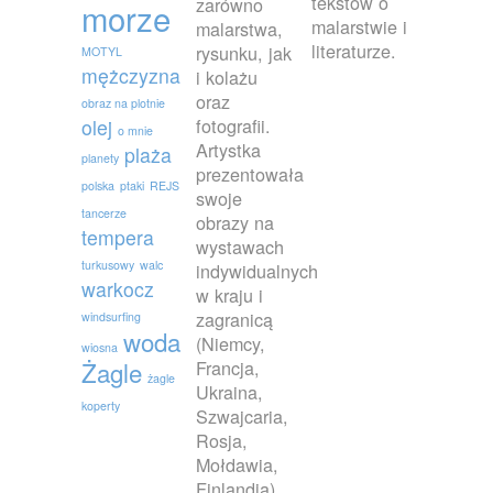
tekstów o
zarówno
morze
malarstwie i
malarstwa,
literaturze.
rysunku, jak
MOTYL
mężczyzna
i kolażu
oraz
obraz na plotnie
fotografii.
olej
o mnie
Artystka
plaża
planety
prezentowała
polska
ptaki
REJS
swoje
tancerze
obrazy na
tempera
wystawach
turkusowy
walc
indywidualnych
warkocz
w kraju i
zagranicą
windsurfing
woda
(Niemcy,
wiosna
Francja,
Żagle
żagle
Ukraina,
koperty
Szwajcaria,
Rosja,
Mołdawia,
Finlandia)