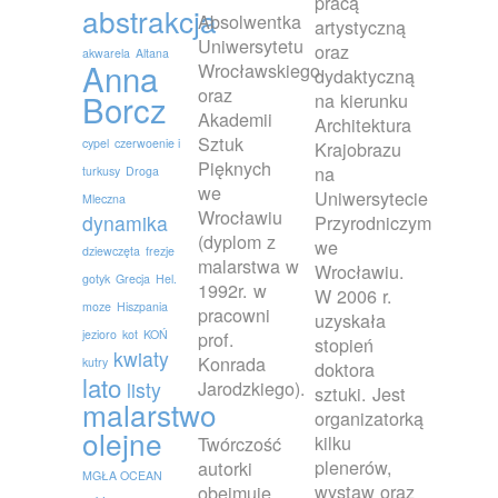
pracą
abstrakcja
Absolwentka
artystyczną
Uniwersytetu
oraz
akwarela
Altana
Anna
Wrocławskiego
dydaktyczną
oraz
Borcz
na kierunku
Akademii
Architektura
Sztuk
cypel
czerwoenie i
Krajobrazu
Pięknych
na
turkusy
Droga
we
Uniwersytecie
Mleczna
Wrocławiu
dynamika
Przyrodniczym
(dyplom z
we
dziewczęta
frezje
malarstwa w
Wrocławiu.
gotyk
Grecja
Hel.
1992r. w
W 2006 r.
moze
Hiszpania
pracowni
uzyskała
jezioro
kot
KOŃ
prof.
stopień
kwiaty
Konrada
kutry
doktora
lato
Jarodzkiego).
listy
sztuki. Jest
malarstwo
organizatorką
olejne
kilku
Twórczość
plenerów,
autorki
MGŁA OCEAN
wystaw oraz
obejmuje