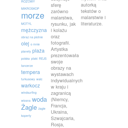
RÓŻOWY
autorką
sferę
MIKROSKOP
tekstów o
zarówno
morze
malarstwie i
malarstwa,
literaturze.
rysunku, jak
MOTYL
mężczyzna
i kolażu
oraz
obraz na plotnie
fotografii.
olej
o mnie
Artystka
plaża
planety
prezentowała
polska
ptaki
REJS
swoje
tancerze
obrazy na
tempera
wystawach
turkusowy
walc
indywidualnych
warkocz
w kraju i
zagranicą
windsurfing
woda
(Niemcy,
wiosna
Francja,
Żagle
żagle
Ukraina,
koperty
Szwajcaria,
Rosja,