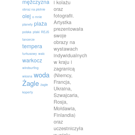
mężczyzna
i kolażu
oraz
obraz na plotnie
fotografii.
olej
o mnie
Artystka
plaża
planety
prezentowała
polska
ptaki
REJS
swoje
tancerze
obrazy na
tempera
wystawach
turkusowy
walc
indywidualnych
warkocz
w kraju i
zagranicą
windsurfing
woda
(Niemcy,
wiosna
Francja,
Żagle
żagle
Ukraina,
koperty
Szwajcaria,
Rosja,
Mołdawia,
Finlandia)
oraz
uczestniczyła
w wielu