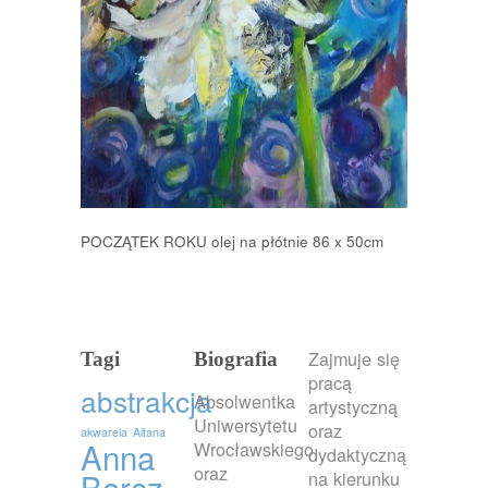
POCZĄTEK ROKU olej na płótnie 86 x 50cm
Zajmuje się
Tagi
Biografia
pracą
abstrakcja
Absolwentka
artystyczną
Uniwersytetu
oraz
akwarela
Altana
Anna
Wrocławskiego
dydaktyczną
oraz
Borcz
na kierunku