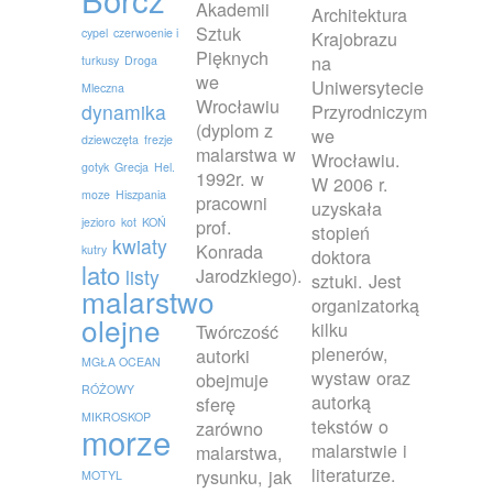
Akademii
Architektura
Sztuk
cypel
czerwoenie i
Krajobrazu
Pięknych
na
turkusy
Droga
we
Uniwersytecie
Mleczna
Wrocławiu
dynamika
Przyrodniczym
(dyplom z
we
dziewczęta
frezje
malarstwa w
Wrocławiu.
gotyk
Grecja
Hel.
1992r. w
W 2006 r.
moze
Hiszpania
pracowni
uzyskała
jezioro
kot
KOŃ
prof.
stopień
kwiaty
Konrada
kutry
doktora
lato
Jarodzkiego).
listy
sztuki. Jest
malarstwo
organizatorką
olejne
kilku
Twórczość
plenerów,
autorki
MGŁA OCEAN
wystaw oraz
obejmuje
RÓŻOWY
autorką
sferę
MIKROSKOP
tekstów o
zarówno
morze
malarstwie i
malarstwa,
literaturze.
rysunku, jak
MOTYL