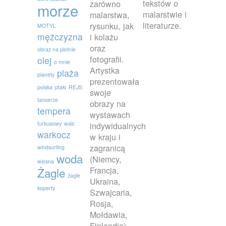
tekstów o
zarówno
morze
malarstwie i
malarstwa,
literaturze.
rysunku, jak
MOTYL
mężczyzna
i kolażu
oraz
obraz na plotnie
fotografii.
olej
o mnie
Artystka
plaża
planety
prezentowała
polska
ptaki
REJS
swoje
tancerze
obrazy na
tempera
wystawach
turkusowy
walc
indywidualnych
warkocz
w kraju i
zagranicą
windsurfing
woda
(Niemcy,
wiosna
Francja,
Żagle
żagle
Ukraina,
koperty
Szwajcaria,
Rosja,
Mołdawia,
Finlandia)