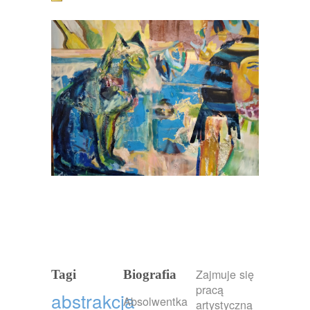
Zajmuje się
Tagi
Biografia
pracą
abstrakcja
Absolwentka
artystyczną