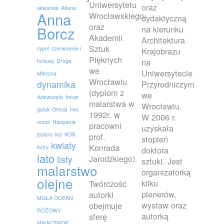
Uniwersytetu
oraz
akwarela
Altana
Anna
Wrocławskiego
dydaktyczną
oraz
Borcz
na kierunku
Akademii
Architektura
Sztuk
cypel
czerwoenie i
Krajobrazu
Pięknych
na
turkusy
Droga
we
Uniwersytecie
Mleczna
Wrocławiu
dynamika
Przyrodniczym
(dyplom z
we
dziewczęta
frezje
malarstwa w
Wrocławiu.
gotyk
Grecja
Hel.
1992r. w
W 2006 r.
moze
Hiszpania
pracowni
uzyskała
jezioro
kot
KOŃ
prof.
stopień
kwiaty
Konrada
kutry
doktora
lato
Jarodzkiego).
listy
sztuki. Jest
malarstwo
organizatorką
olejne
kilku
Twórczość
plenerów,
autorki
MGŁA OCEAN
wystaw oraz
obejmuje
RÓŻOWY
autorką
sferę
MIKROSKOP