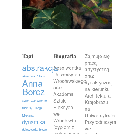
Zajmuje się
Tagi
Biografia
pracą
abstrakcja
Absolwentka
artystyczną
Uniwersytetu
oraz
akwarela
Altana
Anna
Wrocławskiego
dydaktyczną
oraz
Borcz
na kierunku
Akademii
Architektura
Sztuk
cypel
czerwoenie i
Krajobrazu
Pięknych
na
turkusy
Droga
we
Uniwersytecie
Mleczna
Wrocławiu
dynamika
Przyrodniczym
(dyplom z
we
dziewczęta
frezje
malarstwa w