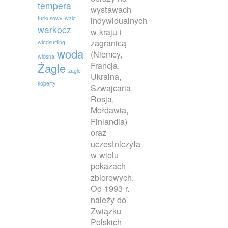
tempera
wystawach
turkusowy
walc
indywidualnych
warkocz
w kraju i
zagranicą
windsurfing
woda
(Niemcy,
wiosna
Francja,
Żagle
żagle
Ukraina,
koperty
Szwajcaria,
Rosja,
Mołdawia,
Finlandia)
oraz
uczestniczyła
w wielu
pokazach
zbiorowych.
Od 1993 r.
należy do
Związku
Polskich