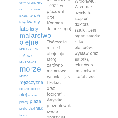
Wrocławiu.
gotyk
Grecja
Hel.
1992r. w
W 2006 r.
moze
Hiszpania
pracowni
uzyskała
jezioro
kot
KOŃ
prof.
stopień
kwiaty
Konrada
kutry
doktora
lato
Jarodzkiego).
listy
sztuki. Jest
malarstwo
organizatorką
olejne
kilku
Twórczość
plenerów,
autorki
MGŁA OCEAN
wystaw oraz
obejmuje
RÓŻOWY
autorką
sferę
MIKROSKOP
tekstów o
zarówno
morze
malarstwie i
malarstwa,
literaturze.
rysunku, jak
MOTYL
mężczyzna
i kolażu
oraz
obraz na plotnie
fotografii.
olej
o mnie
Artystka
plaża
planety
prezentowała
polska
ptaki
REJS
swoje
tancerze
obrazy na