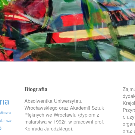
Zajmu
Biografia
dydak
na
Absolwentka Uniwersytetu
Krajo
Wrocławskiego oraz Akademii Sztuk
Przy
Mleczna
Pięknych we Wrocławiu (dyplom z
r. uz
malarstwa w 1992r. w pracowni prof.
el. moze
organ
o
Konrada Jarodzkiego).
oraz 