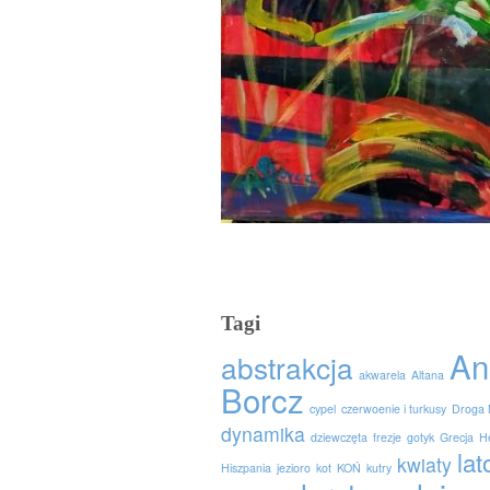
Tagi
An
abstrakcja
akwarela
Altana
Borcz
cypel
czerwoenie i turkusy
Droga 
dynamika
dziewczęta
frezje
gotyk
Grecja
H
lat
kwiaty
Hiszpania
jezioro
kot
KOŃ
kutry