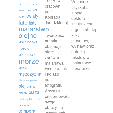
1992r. w
W 2006 r.
moze
Hiszpania
pracowni
uzyskała
jezioro
kot
KOŃ
prof.
stopień
kwiaty
Konrada
kutry
doktora
lato
Jarodzkiego).
listy
sztuki. Jest
malarstwo
organizatorką
olejne
kilku
Twórczość
plenerów,
autorki
MGŁA OCEAN
wystaw oraz
obejmuje
RÓŻOWY
autorką
sferę
MIKROSKOP
tekstów o
zarówno
morze
malarstwie i
malarstwa,
literaturze.
rysunku, jak
MOTYL
mężczyzna
i kolażu
oraz
obraz na plotnie
fotografii.
olej
o mnie
Artystka
plaża
planety
prezentowała
polska
ptaki
REJS
swoje
tancerze
obrazy na
tempera
wystawach