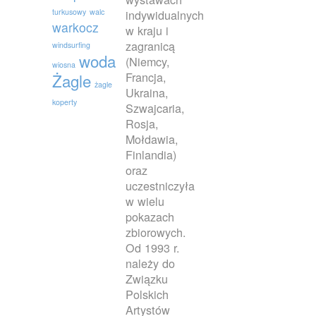
turkusowy
walc
indywidualnych
warkocz
w kraju i
zagranicą
windsurfing
woda
(Niemcy,
wiosna
Francja,
Żagle
żagle
Ukraina,
koperty
Szwajcaria,
Rosja,
Mołdawia,
Finlandia)
oraz
uczestniczyła
w wielu
pokazach
zbiorowych.
Od 1993 r.
należy do
Związku
Polskich
Artystów