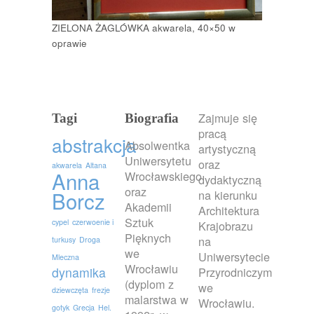
ZIELONA ŻAGLÓWKA akwarela, 40×50 w
oprawie
Zajmuje się
Tagi
Biografia
pracą
abstrakcja
Absolwentka
artystyczną
Uniwersytetu
oraz
akwarela
Altana
Anna
Wrocławskiego
dydaktyczną
oraz
Borcz
na kierunku
Akademii
Architektura
Sztuk
cypel
czerwoenie i
Krajobrazu
Pięknych
na
turkusy
Droga
we
Uniwersytecie
Mleczna
Wrocławiu
dynamika
Przyrodniczym
(dyplom z
we
dziewczęta
frezje
malarstwa w
Wrocławiu.
gotyk
Grecja
Hel.