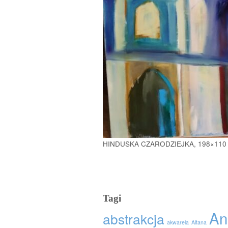
HINDUSKA CZARODZIEJKA, 198×110 ol
Tagi
An
abstrakcja
akwarela
Altana