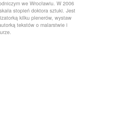
rodniczym we Wrocławiu. W 2006
yskała stopień doktora sztuki. Jest
izatorką kilku plenerów, wystaw
autorką tekstów o malarstwie i
turze.