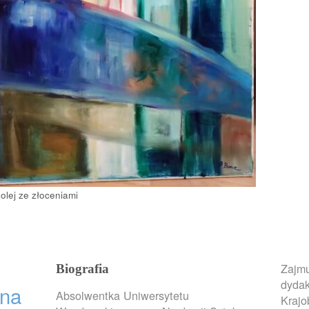
ej ze złoceniami
Zajmu
Biografia
dydak
na
Absolwentka Uniwersytetu
Krajo