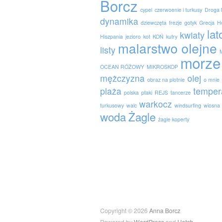
Borcz
cypel
czerwoenie i turkusy
Droga 
dynamika
dziewczęta
frezje
gotyk
Grecja
H
lat
kwiaty
Hiszpania
jezioro
kot
KOŃ
kutry
malarstwo olejne
listy
morze
OCEAN RÓŻOWY
MIKROSKOP
mężczyzna
olej
obraz na plotnie
o mnie
plaża
temper
polska
ptaki
REJS
tancerze
warkocz
turkusowy
walc
windsurfing
wiosna
woda
Żagle
żagle koperty
Copyright © 2026
Anna Borcz
Powered by
WordPress
and
Hatch