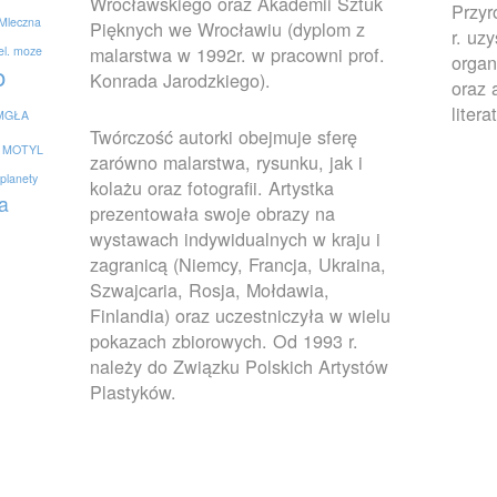
Wrocławskiego oraz Akademii Sztuk
Przy
Mleczna
Pięknych we Wrocławiu (dyplom z
r. uz
malarstwa w 1992r. w pracowni prof.
el. moze
organ
o
Konrada Jarodzkiego).
oraz 
litera
MGŁA
Twórczość autorki obejmuje sferę
MOTYL
zarówno malarstwa, rysunku, jak i
planety
kolażu oraz fotografii. Artystka
a
prezentowała swoje obrazy na
wystawach indywidualnych w kraju i
zagranicą (Niemcy, Francja, Ukraina,
Szwajcaria, Rosja, Mołdawia,
Finlandia) oraz uczestniczyła w wielu
pokazach zbiorowych. Od 1993 r.
należy do Związku Polskich Artystów
Plastyków.