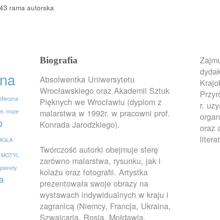
×43 rama autorska
Zajmu
Biografia
dydak
na
Absolwentka Uniwersytetu
Krajo
Wrocławskiego oraz Akademii Sztuk
Przy
Mleczna
Pięknych we Wrocławiu (dyplom z
r. uz
malarstwa w 1992r. w pracowni prof.
el. moze
organ
o
Konrada Jarodzkiego).
oraz 
litera
MGŁA
Twórczość autorki obejmuje sferę
MOTYL
zarówno malarstwa, rysunku, jak i
planety
kolażu oraz fotografii. Artystka
a
prezentowała swoje obrazy na
wystawach indywidualnych w kraju i
zagranicą (Niemcy, Francja, Ukraina,
Szwajcaria, Rosja, Mołdawia,