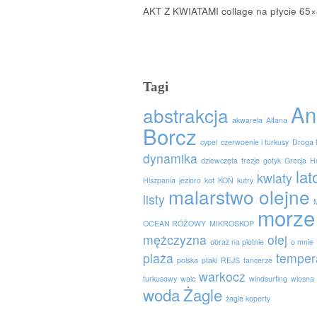
AKT Z KWIATAMI collage na płycie 65
Tagi
An
abstrakcja
akwarela
Altana
Borcz
cypel
czerwoenie i turkusy
Droga 
dynamika
dziewczęta
frezje
gotyk
Grecja
H
lat
kwiaty
Hiszpania
jezioro
kot
KOŃ
kutry
malarstwo olejne
listy
morze
OCEAN RÓŻOWY
MIKROSKOP
mężczyzna
olej
obraz na plotnie
o mnie
plaża
temper
polska
ptaki
REJS
tancerze
warkocz
turkusowy
walc
windsurfing
wiosna
woda
Żagle
żagle koperty