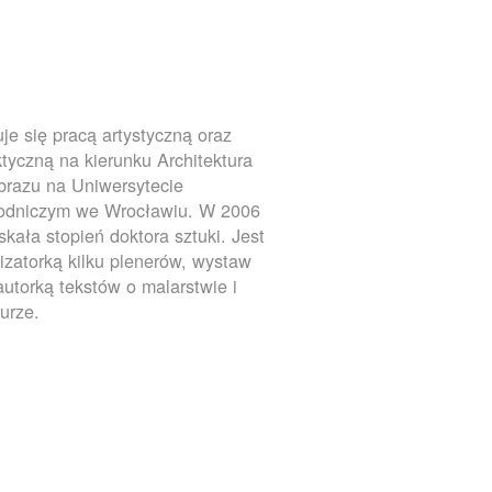
je się pracą artystyczną oraz
tyczną na kierunku Architektura
brazu na Uniwersytecie
rodniczym we Wrocławiu. W 2006
yskała stopień doktora sztuki. Jest
izatorką kilku plenerów, wystaw
autorką tekstów o malarstwie i
turze.