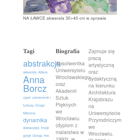
NA ŁAWCE akwarela 30×40 cm w oprawie
Zajmuje się
Tagi
Biografia
pracą
abstrakcja
Absolwentka
artystyczną
Uniwersytetu
oraz
akwarela
Altana
Anna
Wrocławskiego
dydaktyczną
oraz
Borcz
na kierunku
Akademii
Architektura
Sztuk
cypel
czerwoenie i
Krajobrazu
Pięknych
na
turkusy
Droga
we
Uniwersytecie
Mleczna
Wrocławiu
dynamika
Przyrodniczym
(dyplom z
we
dziewczęta
frezje
malarstwa w
Wrocławiu.
gotyk
Grecja
Hel.
1992r. w