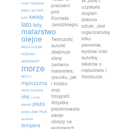
W 2006 r.
moze
Hiszpania
pracowni
uzyskała
jezioro
kot
KOŃ
prof.
stopień
kwiaty
Konrada
kutry
doktora
lato
Jarodzkiego).
listy
sztuki. Jest
malarstwo
organizatorką
olejne
kilku
Twórczość
plenerów,
autorki
MGŁA OCEAN
wystaw oraz
obejmuje
RÓŻOWY
autorką
sferę
MIKROSKOP
tekstów o
zarówno
morze
malarstwie i
malarstwa,
literaturze.
rysunku, jak
MOTYL
mężczyzna
i kolażu
oraz
obraz na plotnie
fotografii.
olej
o mnie
Artystka
plaża
planety
prezentowała
polska
ptaki
REJS
swoje
tancerze
obrazy na
tempera
wystawach