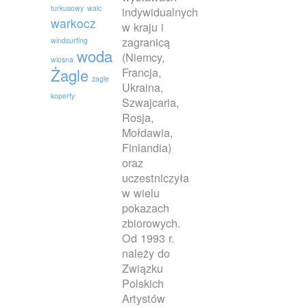
turkusowy
walc
indywidualnych
warkocz
w kraju i
zagranicą
windsurfing
woda
(Niemcy,
wiosna
Francja,
Żagle
żagle
Ukraina,
koperty
Szwajcaria,
Rosja,
Mołdawia,
Finlandia)
oraz
uczestniczyła
w wielu
pokazach
zbiorowych.
Od 1993 r.
należy do
Związku
Polskich
Artystów