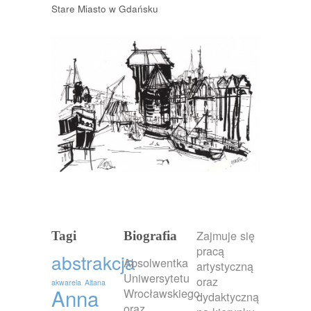
Stare Miasto w Gdańsku
Zajmuje się
Tagi
Biografia
pracą
abstrakcja
Absolwentka
artystyczną
Uniwersytetu
oraz
akwarela
Altana
Anna
Wrocławskiego
dydaktyczną
oraz