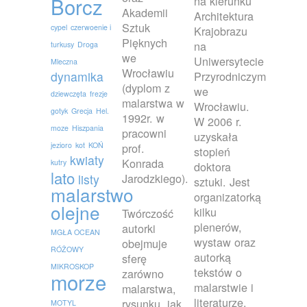
Borcz
na kierunku
Akademii
Architektura
Sztuk
cypel
czerwoenie i
Krajobrazu
Pięknych
na
turkusy
Droga
we
Uniwersytecie
Mleczna
Wrocławiu
dynamika
Przyrodniczym
(dyplom z
we
dziewczęta
frezje
malarstwa w
Wrocławiu.
gotyk
Grecja
Hel.
1992r. w
W 2006 r.
moze
Hiszpania
pracowni
uzyskała
jezioro
kot
KOŃ
prof.
stopień
kwiaty
Konrada
kutry
doktora
lato
Jarodzkiego).
listy
sztuki. Jest
malarstwo
organizatorką
olejne
kilku
Twórczość
plenerów,
autorki
MGŁA OCEAN
wystaw oraz
obejmuje
RÓŻOWY
autorką
sferę
MIKROSKOP
tekstów o
zarówno
morze
malarstwie i
malarstwa,
literaturze.
rysunku, jak
MOTYL