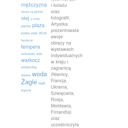
mężczyzna
i kolażu
oraz
obraz na plotnie
fotografii.
olej
o mnie
Artystka
plaża
planety
prezentowała
polska
ptaki
REJS
swoje
tancerze
obrazy na
tempera
wystawach
turkusowy
walc
indywidualnych
warkocz
w kraju i
zagranicą
windsurfing
woda
(Niemcy,
wiosna
Francja,
Żagle
żagle
Ukraina,
koperty
Szwajcaria,
Rosja,
Mołdawia,
Finlandia)
oraz
uczestniczyła