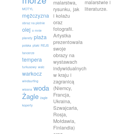
malarstwie i
malarstwa,
literaturze.
rysunku, jak
MOTYL
mężczyzna
i kolażu
oraz
obraz na plotnie
fotografii.
olej
o mnie
Artystka
plaża
planety
prezentowała
polska
ptaki
REJS
swoje
tancerze
obrazy na
tempera
wystawach
turkusowy
walc
indywidualnych
warkocz
w kraju i
zagranicą
windsurfing
woda
(Niemcy,
wiosna
Francja,
Żagle
żagle
Ukraina,
koperty
Szwajcaria,
Rosja,
Mołdawia,
Finlandia)
oraz