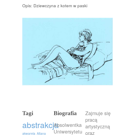
Opis: Dziewczyna z kotem w paski
Zajmuje się
Tagi
Biografia
pracą
abstrakcja
Absolwentka
artystyczną
Uniwersytetu
oraz
akwarela
Altana