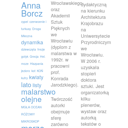
Anna
Wrocławskiego
dydaktyczną
oraz
Borcz
na kierunku
Akademii
Architektura
Sztuk
cypel
czerwoenie i
Krajobrazu
Pięknych
na
turkusy
Droga
we
Uniwersytecie
Mleczna
Wrocławiu
dynamika
Przyrodniczym
(dyplom z
we
dziewczęta
frezje
malarstwa w
Wrocławiu.
gotyk
Grecja
Hel.
1992r. w
W 2006 r.
moze
Hiszpania
pracowni
uzyskała
jezioro
kot
KOŃ
prof.
stopień
kwiaty
Konrada
kutry
doktora
lato
Jarodzkiego).
listy
sztuki. Jest
malarstwo
organizatorką
olejne
kilku
Twórczość
plenerów,
autorki
MGŁA OCEAN
wystaw oraz
obejmuje
RÓŻOWY
autorką
sferę
MIKROSKOP
tekstów o
zarówno
morze