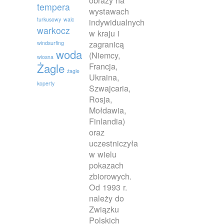
tempera
wystawach
turkusowy
walc
indywidualnych
warkocz
w kraju i
zagranicą
windsurfing
woda
(Niemcy,
wiosna
Francja,
Żagle
żagle
Ukraina,
koperty
Szwajcaria,
Rosja,
Mołdawia,
Finlandia)
oraz
uczestniczyła
w wielu
pokazach
zbiorowych.
Od 1993 r.
należy do
Związku
Polskich