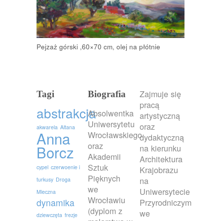
Pejzaż górski ,60×70 cm, olej na płótnie
Zajmuje się
Tagi
Biografia
pracą
abstrakcja
Absolwentka
artystyczną
Uniwersytetu
oraz
akwarela
Altana
Anna
Wrocławskiego
dydaktyczną
oraz
Borcz
na kierunku
Akademii
Architektura
Sztuk
cypel
czerwoenie i
Krajobrazu
Pięknych
na
turkusy
Droga
we
Uniwersytecie
Mleczna
Wrocławiu
dynamika
Przyrodniczym
(dyplom z
we
dziewczęta
frezje