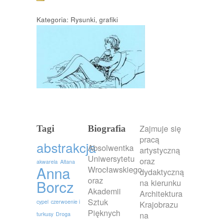
Kategoria: Rysunki, grafiki
Zajmuje się
Tagi
Biografia
pracą
abstrakcja
Absolwentka
artystyczną
Uniwersytetu
oraz
akwarela
Altana
Anna
Wrocławskiego
dydaktyczną
oraz
Borcz
na kierunku
Akademii
Architektura
Sztuk
cypel
czerwoenie i
Krajobrazu
Pięknych
na
turkusy
Droga