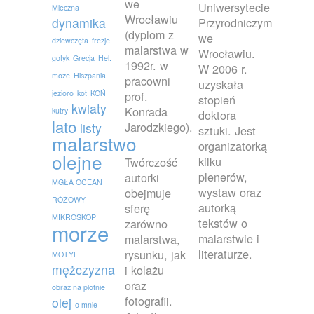
we
Uniwersytecie
Mleczna
Wrocławiu
dynamika
Przyrodniczym
(dyplom z
we
dziewczęta
frezje
malarstwa w
Wrocławiu.
gotyk
Grecja
Hel.
1992r. w
W 2006 r.
moze
Hiszpania
pracowni
uzyskała
jezioro
kot
KOŃ
prof.
stopień
kwiaty
Konrada
kutry
doktora
lato
Jarodzkiego).
listy
sztuki. Jest
malarstwo
organizatorką
olejne
kilku
Twórczość
plenerów,
autorki
MGŁA OCEAN
wystaw oraz
obejmuje
RÓŻOWY
autorką
sferę
MIKROSKOP
tekstów o
zarówno
morze
malarstwie i
malarstwa,
literaturze.
rysunku, jak
MOTYL
mężczyzna
i kolażu
oraz
obraz na plotnie
fotografii.
olej
o mnie