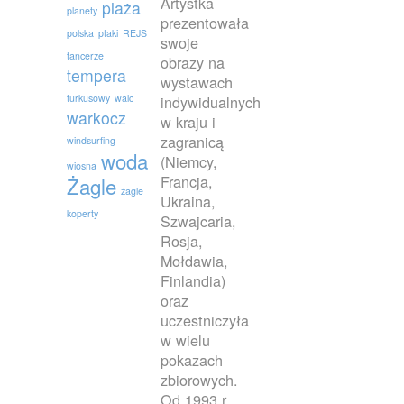
Artystka
plaża
planety
prezentowała
polska
ptaki
REJS
swoje
tancerze
obrazy na
tempera
wystawach
turkusowy
walc
indywidualnych
warkocz
w kraju i
zagranicą
windsurfing
woda
(Niemcy,
wiosna
Francja,
Żagle
żagle
Ukraina,
koperty
Szwajcaria,
Rosja,
Mołdawia,
Finlandia)
oraz
uczestniczyła
w wielu
pokazach
zbiorowych.
Od 1993 r.