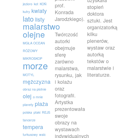
uzyskała
jezioro
kot
KOŃ
prof.
stopień
kwiaty
Konrada
kutry
doktora
lato
Jarodzkiego).
listy
sztuki. Jest
malarstwo
organizatorką
olejne
kilku
Twórczość
plenerów,
autorki
MGŁA OCEAN
wystaw oraz
obejmuje
RÓŻOWY
autorką
sferę
MIKROSKOP
tekstów o
zarówno
morze
malarstwie i
malarstwa,
literaturze.
rysunku, jak
MOTYL
mężczyzna
i kolażu
oraz
obraz na plotnie
fotografii.
olej
o mnie
Artystka
plaża
planety
prezentowała
polska
ptaki
REJS
swoje
tancerze
obrazy na
tempera
wystawach
turkusowy
walc
indywidualnych