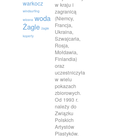
warkocz
w kraju i
zagranicą
windsurfing
woda
(Niemcy,
wiosna
Francja,
Żagle
żagle
Ukraina,
koperty
Szwajcaria,
Rosja,
Mołdawia,
Finlandia)
oraz
uczestniczyła
w wielu
pokazach
zbiorowych.
Od 1993 r.
należy do
Związku
Polskich
Artystów
Plastyków.