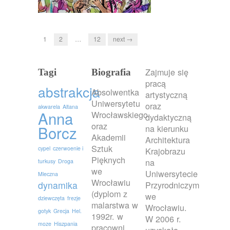
1
2
…
12
next →
Zajmuje się
Tagi
Biografia
pracą
abstrakcja
Absolwentka
artystyczną
Uniwersytetu
oraz
akwarela
Altana
Anna
Wrocławskiego
dydaktyczną
oraz
Borcz
na kierunku
Akademii
Architektura
Sztuk
cypel
czerwoenie i
Krajobrazu
Pięknych
na
turkusy
Droga
we
Uniwersytecie
Mleczna
Wrocławiu
dynamika
Przyrodniczym
(dyplom z
we
dziewczęta
frezje
malarstwa w
Wrocławiu.
gotyk
Grecja
Hel.
1992r. w
W 2006 r.
moze
Hiszpania
pracowni