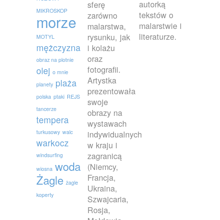
autorką
sferę
MIKROSKOP
tekstów o
zarówno
morze
malarstwie i
malarstwa,
literaturze.
rysunku, jak
MOTYL
mężczyzna
i kolażu
oraz
obraz na plotnie
fotografii.
olej
o mnie
Artystka
plaża
planety
prezentowała
polska
ptaki
REJS
swoje
tancerze
obrazy na
tempera
wystawach
turkusowy
walc
indywidualnych
warkocz
w kraju i
zagranicą
windsurfing
woda
(Niemcy,
wiosna
Francja,
Żagle
żagle
Ukraina,
koperty
Szwajcaria,
Rosja,