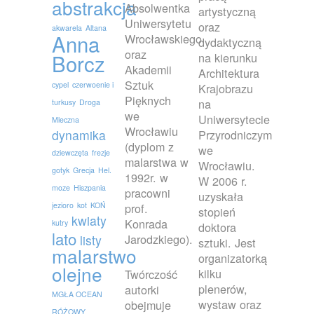
abstrakcja
Absolwentka
artystyczną
Uniwersytetu
oraz
akwarela
Altana
Anna
Wrocławskiego
dydaktyczną
oraz
Borcz
na kierunku
Akademii
Architektura
Sztuk
cypel
czerwoenie i
Krajobrazu
Pięknych
na
turkusy
Droga
we
Uniwersytecie
Mleczna
Wrocławiu
dynamika
Przyrodniczym
(dyplom z
we
dziewczęta
frezje
malarstwa w
Wrocławiu.
gotyk
Grecja
Hel.
1992r. w
W 2006 r.
moze
Hiszpania
pracowni
uzyskała
jezioro
kot
KOŃ
prof.
stopień
kwiaty
Konrada
kutry
doktora
lato
Jarodzkiego).
listy
sztuki. Jest
malarstwo
organizatorką
olejne
kilku
Twórczość
plenerów,
autorki
MGŁA OCEAN
wystaw oraz
obejmuje
RÓŻOWY