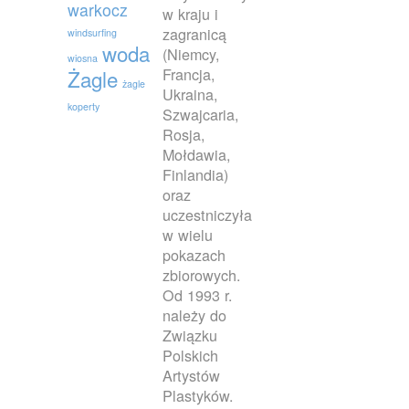
warkocz
w kraju i
zagranicą
windsurfing
woda
(Niemcy,
wiosna
Francja,
Żagle
żagle
Ukraina,
koperty
Szwajcaria,
Rosja,
Mołdawia,
Finlandia)
oraz
uczestniczyła
w wielu
pokazach
zbiorowych.
Od 1993 r.
należy do
Związku
Polskich
Artystów
Plastyków.