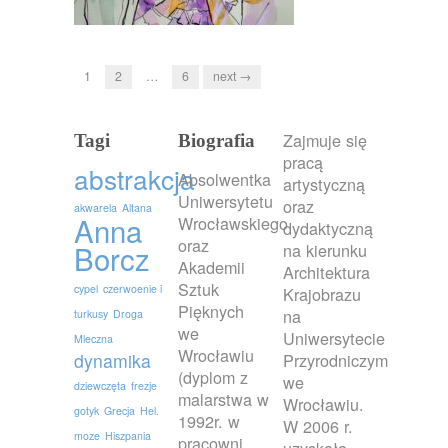
1
2
…
6
next →
Zajmuje się
Tagi
Biografia
pracą
abstrakcja
Absolwentka
artystyczną
Uniwersytetu
oraz
akwarela
Altana
Anna
Wrocławskiego
dydaktyczną
oraz
Borcz
na kierunku
Akademii
Architektura
Sztuk
cypel
czerwoenie i
Krajobrazu
Pięknych
na
turkusy
Droga
we
Uniwersytecie
Mleczna
Wrocławiu
dynamika
Przyrodniczym
(dyplom z
we
dziewczęta
frezje
malarstwa w
Wrocławiu.
gotyk
Grecja
Hel.
1992r. w
W 2006 r.
moze
Hiszpania
pracowni