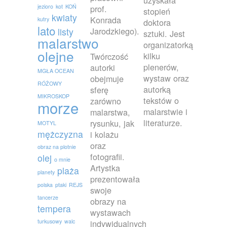
uzyskała
jezioro
kot
KOŃ
prof.
stopień
kwiaty
Konrada
kutry
doktora
lato
Jarodzkiego).
listy
sztuki. Jest
malarstwo
organizatorką
olejne
kilku
Twórczość
plenerów,
autorki
MGŁA OCEAN
wystaw oraz
obejmuje
RÓŻOWY
autorką
sferę
MIKROSKOP
tekstów o
zarówno
morze
malarstwie i
malarstwa,
literaturze.
rysunku, jak
MOTYL
mężczyzna
i kolażu
oraz
obraz na plotnie
fotografii.
olej
o mnie
Artystka
plaża
planety
prezentowała
polska
ptaki
REJS
swoje
tancerze
obrazy na
tempera
wystawach
turkusowy
walc
indywidualnych