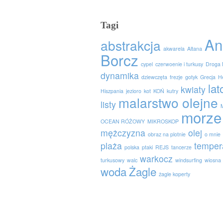
Tagi
An
abstrakcja
akwarela
Altana
Borcz
cypel
czerwoenie i turkusy
Droga 
dynamika
dziewczęta
frezje
gotyk
Grecja
H
lat
kwiaty
Hiszpania
jezioro
kot
KOŃ
kutry
malarstwo olejne
listy
morze
OCEAN RÓŻOWY
MIKROSKOP
mężczyzna
olej
obraz na plotnie
o mnie
plaża
temper
polska
ptaki
REJS
tancerze
warkocz
turkusowy
walc
windsurfing
wiosna
woda
Żagle
żagle koperty