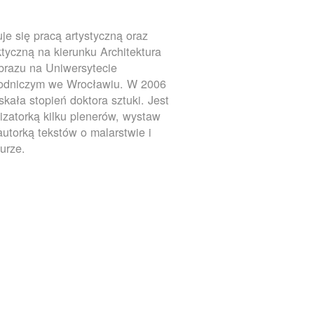
je się pracą artystyczną oraz
tyczną na kierunku Architektura
brazu na Uniwersytecie
rodniczym we Wrocławiu. W 2006
yskała stopień doktora sztuki. Jest
izatorką kilku plenerów, wystaw
autorką tekstów o malarstwie i
turze.