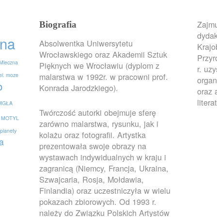
Zajmu
Biografia
dydak
na
Absolwentka Uniwersytetu
Krajo
Wrocławskiego oraz Akademii Sztuk
Przy
Mleczna
Pięknych we Wrocławiu (dyplom z
r. uz
malarstwa w 1992r. w pracowni prof.
el. moze
organ
o
Konrada Jarodzkiego).
oraz 
litera
MGŁA
Twórczość autorki obejmuje sferę
MOTYL
zarówno malarstwa, rysunku, jak i
planety
kolażu oraz fotografii. Artystka
a
prezentowała swoje obrazy na
wystawach indywidualnych w kraju i
zagranicą (Niemcy, Francja, Ukraina,
Szwajcaria, Rosja, Mołdawia,
Finlandia) oraz uczestniczyła w wielu
pokazach zbiorowych. Od 1993 r.
należy do Związku Polskich Artystów