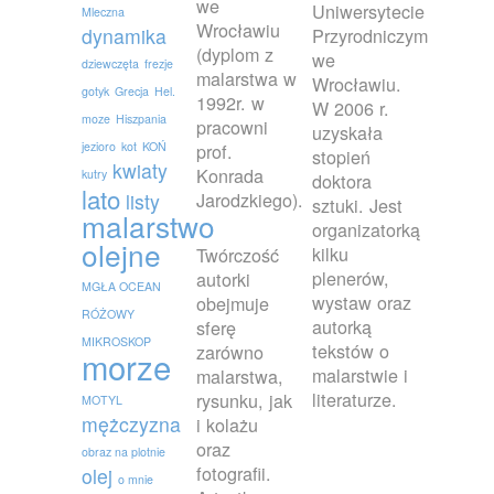
we
Uniwersytecie
Mleczna
Wrocławiu
dynamika
Przyrodniczym
(dyplom z
we
dziewczęta
frezje
malarstwa w
Wrocławiu.
gotyk
Grecja
Hel.
1992r. w
W 2006 r.
moze
Hiszpania
pracowni
uzyskała
jezioro
kot
KOŃ
prof.
stopień
kwiaty
Konrada
kutry
doktora
lato
Jarodzkiego).
listy
sztuki. Jest
malarstwo
organizatorką
olejne
kilku
Twórczość
plenerów,
autorki
MGŁA OCEAN
wystaw oraz
obejmuje
RÓŻOWY
autorką
sferę
MIKROSKOP
tekstów o
zarówno
morze
malarstwie i
malarstwa,
literaturze.
rysunku, jak
MOTYL
mężczyzna
i kolażu
oraz
obraz na plotnie
fotografii.
olej
o mnie