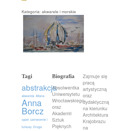
Kategoria: akwarele i morskie
Zajmuje się
Tagi
Biografia
pracą
abstrakcja
Absolwentka
artystyczną
Uniwersytetu
oraz
akwarela
Altana
Anna
Wrocławskiego
dydaktyczną
oraz
Borcz
na kierunku
Akademii
Architektura
Sztuk
cypel
czerwoenie i
Krajobrazu
Pięknych
na
turkusy
Droga