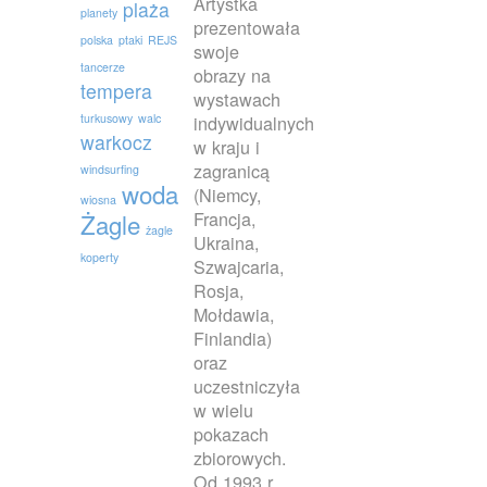
Artystka
plaża
planety
prezentowała
polska
ptaki
REJS
swoje
tancerze
obrazy na
tempera
wystawach
turkusowy
walc
indywidualnych
warkocz
w kraju i
zagranicą
windsurfing
woda
(Niemcy,
wiosna
Francja,
Żagle
żagle
Ukraina,
koperty
Szwajcaria,
Rosja,
Mołdawia,
Finlandia)
oraz
uczestniczyła
w wielu
pokazach
zbiorowych.
Od 1993 r.