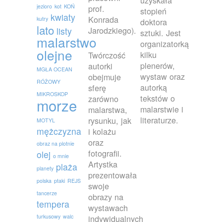
uzyskała
jezioro
kot
KOŃ
prof.
stopień
kwiaty
Konrada
kutry
doktora
lato
Jarodzkiego).
listy
sztuki. Jest
malarstwo
organizatorką
olejne
kilku
Twórczość
plenerów,
autorki
MGŁA OCEAN
wystaw oraz
obejmuje
RÓŻOWY
autorką
sferę
MIKROSKOP
tekstów o
zarówno
morze
malarstwie i
malarstwa,
literaturze.
rysunku, jak
MOTYL
mężczyzna
i kolażu
oraz
obraz na plotnie
fotografii.
olej
o mnie
Artystka
plaża
planety
prezentowała
polska
ptaki
REJS
swoje
tancerze
obrazy na
tempera
wystawach
turkusowy
walc
indywidualnych