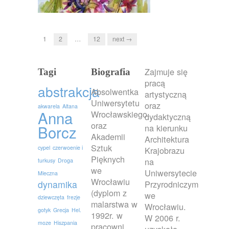
1
2
…
12
next →
Zajmuje się
Tagi
Biografia
pracą
abstrakcja
Absolwentka
artystyczną
Uniwersytetu
oraz
akwarela
Altana
Anna
Wrocławskiego
dydaktyczną
oraz
Borcz
na kierunku
Akademii
Architektura
Sztuk
cypel
czerwoenie i
Krajobrazu
Pięknych
na
turkusy
Droga
we
Uniwersytecie
Mleczna
Wrocławiu
dynamika
Przyrodniczym
(dyplom z
we
dziewczęta
frezje
malarstwa w
Wrocławiu.
gotyk
Grecja
Hel.
1992r. w
W 2006 r.
moze
Hiszpania
pracowni