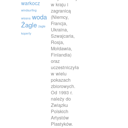
warkocz
w kraju i
zagranicą
windsurfing
woda
(Niemcy,
wiosna
Francja,
Żagle
żagle
Ukraina,
koperty
Szwajcaria,
Rosja,
Mołdawia,
Finlandia)
oraz
uczestniczyła
w wielu
pokazach
zbiorowych.
Od 1993 r.
należy do
Związku
Polskich
Artystów
Plastyków.