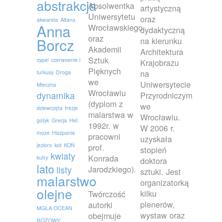
abstrakcja
Absolwentka
artystyczną
Uniwersytetu
oraz
akwarela
Altana
Anna
Wrocławskiego
dydaktyczną
oraz
Borcz
na kierunku
Akademii
Architektura
Sztuk
cypel
czerwoenie i
Krajobrazu
Pięknych
na
turkusy
Droga
we
Uniwersytecie
Mleczna
Wrocławiu
dynamika
Przyrodniczym
(dyplom z
we
dziewczęta
frezje
malarstwa w
Wrocławiu.
gotyk
Grecja
Hel.
1992r. w
W 2006 r.
moze
Hiszpania
pracowni
uzyskała
jezioro
kot
KOŃ
prof.
stopień
kwiaty
Konrada
kutry
doktora
lato
Jarodzkiego).
listy
sztuki. Jest
malarstwo
organizatorką
olejne
kilku
Twórczość
plenerów,
autorki
MGŁA OCEAN
wystaw oraz
obejmuje
RÓŻOWY