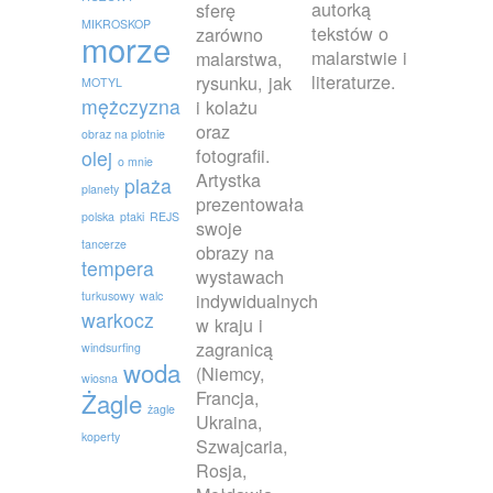
autorką
sferę
MIKROSKOP
tekstów o
zarówno
morze
malarstwie i
malarstwa,
literaturze.
rysunku, jak
MOTYL
mężczyzna
i kolażu
oraz
obraz na plotnie
fotografii.
olej
o mnie
Artystka
plaża
planety
prezentowała
polska
ptaki
REJS
swoje
tancerze
obrazy na
tempera
wystawach
turkusowy
walc
indywidualnych
warkocz
w kraju i
zagranicą
windsurfing
woda
(Niemcy,
wiosna
Francja,
Żagle
żagle
Ukraina,
koperty
Szwajcaria,
Rosja,