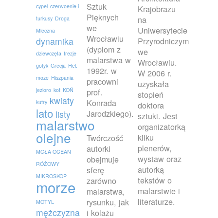
Sztuk
cypel
czerwoenie i
Krajobrazu
Pięknych
na
turkusy
Droga
we
Uniwersytecie
Mleczna
Wrocławiu
dynamika
Przyrodniczym
(dyplom z
we
dziewczęta
frezje
malarstwa w
Wrocławiu.
gotyk
Grecja
Hel.
1992r. w
W 2006 r.
moze
Hiszpania
pracowni
uzyskała
jezioro
kot
KOŃ
prof.
stopień
kwiaty
Konrada
kutry
doktora
lato
Jarodzkiego).
listy
sztuki. Jest
malarstwo
organizatorką
olejne
kilku
Twórczość
plenerów,
autorki
MGŁA OCEAN
wystaw oraz
obejmuje
RÓŻOWY
autorką
sferę
MIKROSKOP
tekstów o
zarówno
morze
malarstwie i
malarstwa,
literaturze.
rysunku, jak
MOTYL
mężczyzna
i kolażu