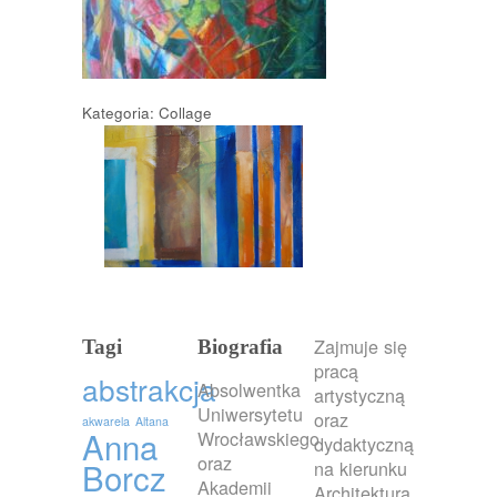
Kategoria: Collage
Zajmuje się
Tagi
Biografia
pracą
abstrakcja
Absolwentka
artystyczną
Uniwersytetu
oraz
akwarela
Altana
Anna
Wrocławskiego
dydaktyczną
oraz
Borcz
na kierunku
Akademii
Architektura