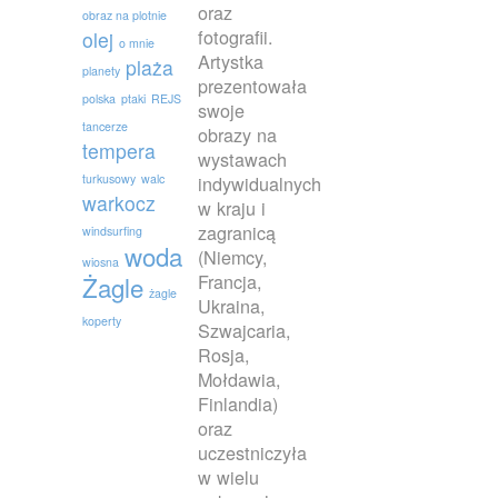
oraz
obraz na plotnie
fotografii.
olej
o mnie
Artystka
plaża
planety
prezentowała
polska
ptaki
REJS
swoje
tancerze
obrazy na
tempera
wystawach
turkusowy
walc
indywidualnych
warkocz
w kraju i
zagranicą
windsurfing
woda
(Niemcy,
wiosna
Francja,
Żagle
żagle
Ukraina,
koperty
Szwajcaria,
Rosja,
Mołdawia,
Finlandia)
oraz
uczestniczyła
w wielu