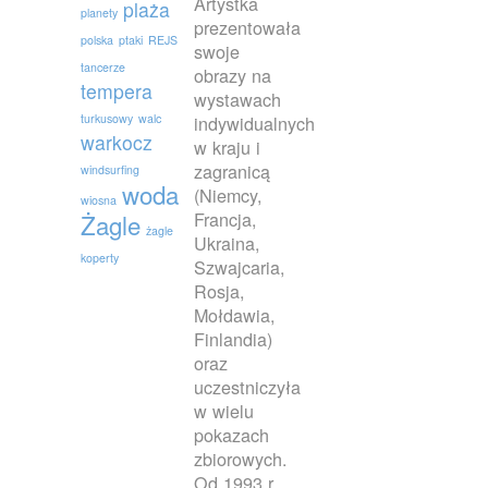
Artystka
plaża
planety
prezentowała
polska
ptaki
REJS
swoje
tancerze
obrazy na
tempera
wystawach
turkusowy
walc
indywidualnych
warkocz
w kraju i
zagranicą
windsurfing
woda
(Niemcy,
wiosna
Francja,
Żagle
żagle
Ukraina,
koperty
Szwajcaria,
Rosja,
Mołdawia,
Finlandia)
oraz
uczestniczyła
w wielu
pokazach
zbiorowych.
Od 1993 r.