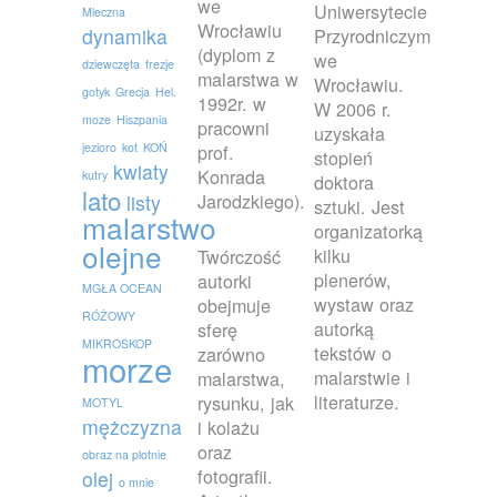
we
Uniwersytecie
Mleczna
Wrocławiu
dynamika
Przyrodniczym
(dyplom z
we
dziewczęta
frezje
malarstwa w
Wrocławiu.
gotyk
Grecja
Hel.
1992r. w
W 2006 r.
moze
Hiszpania
pracowni
uzyskała
jezioro
kot
KOŃ
prof.
stopień
kwiaty
Konrada
kutry
doktora
lato
Jarodzkiego).
listy
sztuki. Jest
malarstwo
organizatorką
olejne
kilku
Twórczość
plenerów,
autorki
MGŁA OCEAN
wystaw oraz
obejmuje
RÓŻOWY
autorką
sferę
MIKROSKOP
tekstów o
zarówno
morze
malarstwie i
malarstwa,
literaturze.
rysunku, jak
MOTYL
mężczyzna
i kolażu
oraz
obraz na plotnie
fotografii.
olej
o mnie