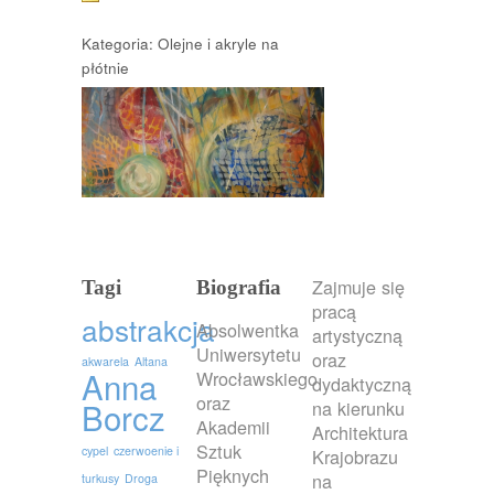
Kategoria: Olejne i akryle na
płótnie
Zajmuje się
Tagi
Biografia
pracą
abstrakcja
Absolwentka
artystyczną
Uniwersytetu
oraz
akwarela
Altana
Anna
Wrocławskiego
dydaktyczną
oraz
Borcz
na kierunku
Akademii
Architektura
Sztuk
cypel
czerwoenie i
Krajobrazu
Pięknych
na
turkusy
Droga