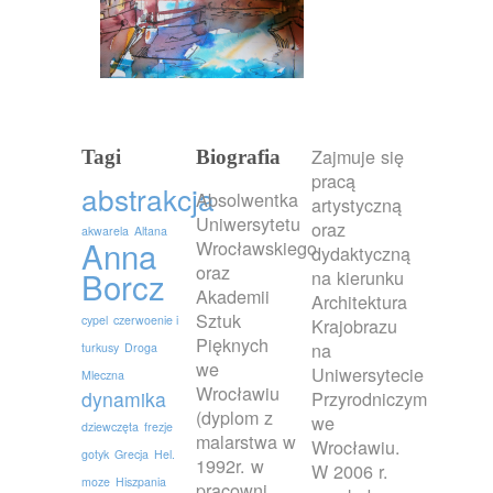
Zajmuje się
Tagi
Biografia
pracą
abstrakcja
Absolwentka
artystyczną
Uniwersytetu
oraz
akwarela
Altana
Anna
Wrocławskiego
dydaktyczną
oraz
Borcz
na kierunku
Akademii
Architektura
Sztuk
cypel
czerwoenie i
Krajobrazu
Pięknych
na
turkusy
Droga
we
Uniwersytecie
Mleczna
Wrocławiu
dynamika
Przyrodniczym
(dyplom z
we
dziewczęta
frezje
malarstwa w
Wrocławiu.
gotyk
Grecja
Hel.
1992r. w
W 2006 r.
moze
Hiszpania
pracowni