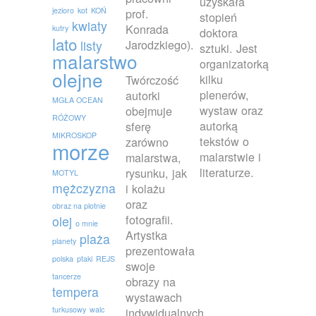
uzyskała
jezioro
kot
KOŃ
prof.
stopień
kwiaty
Konrada
kutry
doktora
lato
Jarodzkiego).
listy
sztuki. Jest
malarstwo
organizatorką
olejne
kilku
Twórczość
plenerów,
autorki
MGŁA OCEAN
wystaw oraz
obejmuje
RÓŻOWY
autorką
sferę
MIKROSKOP
tekstów o
zarówno
morze
malarstwie i
malarstwa,
literaturze.
rysunku, jak
MOTYL
mężczyzna
i kolażu
oraz
obraz na plotnie
fotografii.
olej
o mnie
Artystka
plaża
planety
prezentowała
polska
ptaki
REJS
swoje
tancerze
obrazy na
tempera
wystawach
turkusowy
walc
indywidualnych