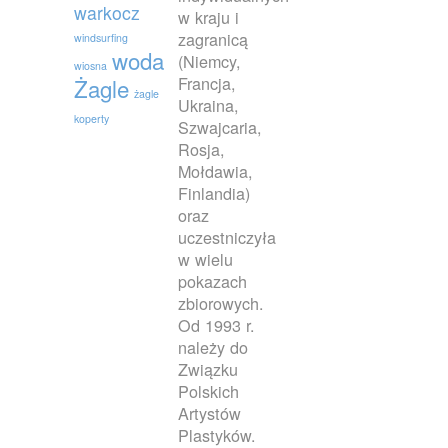
warkocz
w kraju i
zagranicą
windsurfing
woda
(Niemcy,
wiosna
Francja,
Żagle
żagle
Ukraina,
koperty
Szwajcaria,
Rosja,
Mołdawia,
Finlandia)
oraz
uczestniczyła
w wielu
pokazach
zbiorowych.
Od 1993 r.
należy do
Związku
Polskich
Artystów
Plastyków.