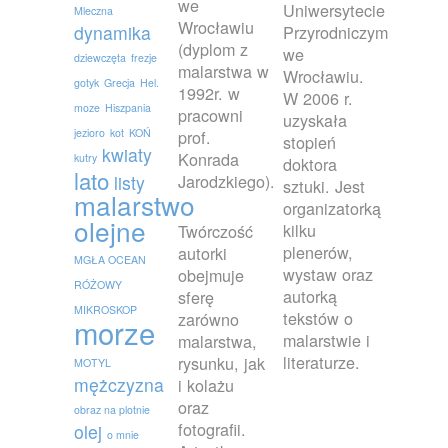
we
Uniwersytecie
Mleczna
Wrocławiu
dynamika
Przyrodniczym
(dyplom z
we
dziewczęta
frezje
malarstwa w
Wrocławiu.
gotyk
Grecja
Hel.
1992r. w
W 2006 r.
moze
Hiszpania
pracowni
uzyskała
jezioro
kot
KOŃ
prof.
stopień
kwiaty
Konrada
kutry
doktora
lato
Jarodzkiego).
listy
sztuki. Jest
malarstwo
organizatorką
olejne
kilku
Twórczość
plenerów,
autorki
MGŁA OCEAN
wystaw oraz
obejmuje
RÓŻOWY
autorką
sferę
MIKROSKOP
tekstów o
zarówno
morze
malarstwie i
malarstwa,
literaturze.
rysunku, jak
MOTYL
mężczyzna
i kolażu
oraz
obraz na plotnie
fotografii.
olej
o mnie