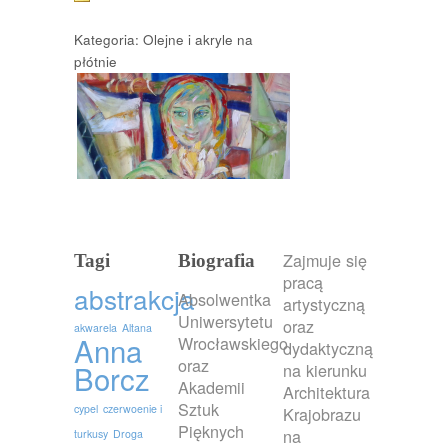
Kategoria: Olejne i akryle na
płótnie
Zajmuje się
Tagi
Biografia
pracą
abstrakcja
Absolwentka
artystyczną
Uniwersytetu
oraz
akwarela
Altana
Anna
Wrocławskiego
dydaktyczną
oraz
Borcz
na kierunku
Akademii
Architektura
Sztuk
cypel
czerwoenie i
Krajobrazu
Pięknych
na
turkusy
Droga