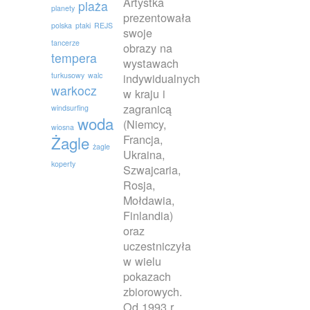
Artystka
plaża
planety
prezentowała
polska
ptaki
REJS
swoje
tancerze
obrazy na
tempera
wystawach
turkusowy
walc
indywidualnych
warkocz
w kraju i
zagranicą
windsurfing
woda
(Niemcy,
wiosna
Francja,
Żagle
żagle
Ukraina,
koperty
Szwajcaria,
Rosja,
Mołdawia,
Finlandia)
oraz
uczestniczyła
w wielu
pokazach
zbiorowych.
Od 1993 r.