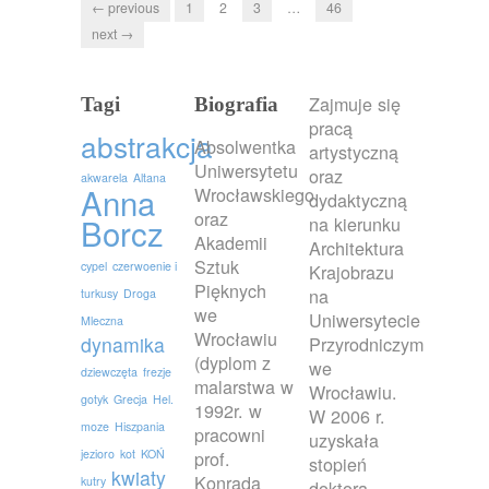
← previous
1
2
3
…
46
next →
Zajmuje się
Tagi
Biografia
pracą
abstrakcja
Absolwentka
artystyczną
Uniwersytetu
oraz
akwarela
Altana
Anna
Wrocławskiego
dydaktyczną
oraz
Borcz
na kierunku
Akademii
Architektura
Sztuk
cypel
czerwoenie i
Krajobrazu
Pięknych
na
turkusy
Droga
we
Uniwersytecie
Mleczna
Wrocławiu
dynamika
Przyrodniczym
(dyplom z
we
dziewczęta
frezje
malarstwa w
Wrocławiu.
gotyk
Grecja
Hel.
1992r. w
W 2006 r.
moze
Hiszpania
pracowni
uzyskała
jezioro
kot
KOŃ
prof.
stopień
kwiaty
Konrada
kutry
doktora