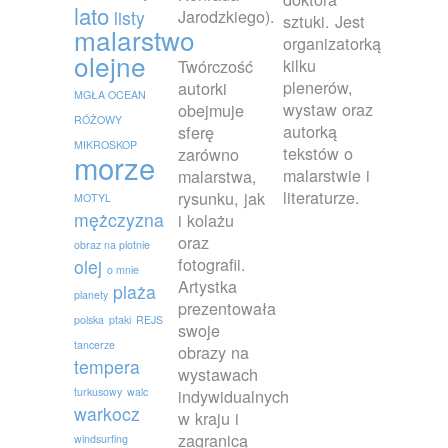
lato
Jarodzkiego).
listy
sztuki. Jest
malarstwo
organizatorką
olejne
kilku
Twórczość
plenerów,
autorki
MGŁA OCEAN
wystaw oraz
obejmuje
RÓŻOWY
autorką
sferę
MIKROSKOP
tekstów o
zarówno
morze
malarstwie i
malarstwa,
literaturze.
rysunku, jak
MOTYL
mężczyzna
i kolażu
oraz
obraz na plotnie
fotografii.
olej
o mnie
Artystka
plaża
planety
prezentowała
polska
ptaki
REJS
swoje
tancerze
obrazy na
tempera
wystawach
turkusowy
walc
indywidualnych
warkocz
w kraju i
zagranicą
windsurfing