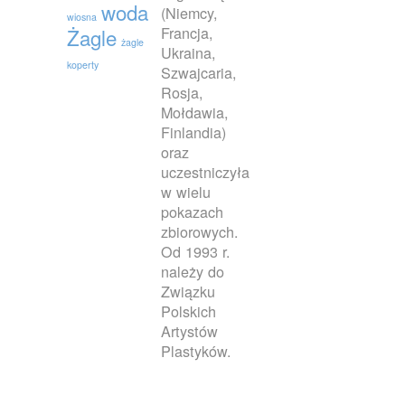
woda
(Niemcy,
wiosna
Francja,
Żagle
żagle
Ukraina,
koperty
Szwajcaria,
Rosja,
Mołdawia,
Finlandia)
oraz
uczestniczyła
w wielu
pokazach
zbiorowych.
Od 1993 r.
należy do
Związku
Polskich
Artystów
Plastyków.