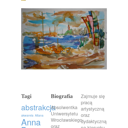
Zajmuje się
Tagi
Biografia
pracą
abstrakcja
Absolwentka
artystyczną
Uniwersytetu
oraz
akwarela
Altana
Anna
Wrocławskiego
dydaktyczną
oraz
na kierunku