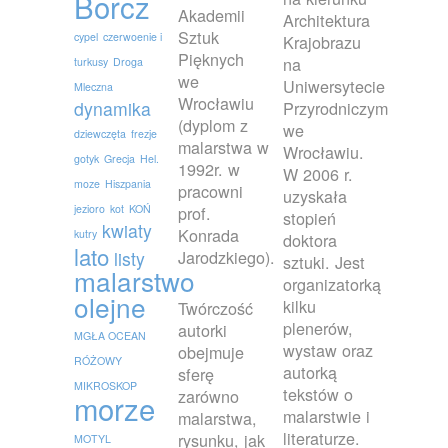
Borcz
Akademii
Architektura
Sztuk
cypel
czerwoenie i
Krajobrazu
Pięknych
na
turkusy
Droga
we
Uniwersytecie
Mleczna
Wrocławiu
dynamika
Przyrodniczym
(dyplom z
we
dziewczęta
frezje
malarstwa w
Wrocławiu.
gotyk
Grecja
Hel.
1992r. w
W 2006 r.
moze
Hiszpania
pracowni
uzyskała
jezioro
kot
KOŃ
prof.
stopień
kwiaty
Konrada
kutry
doktora
lato
Jarodzkiego).
listy
sztuki. Jest
malarstwo
organizatorką
olejne
kilku
Twórczość
plenerów,
autorki
MGŁA OCEAN
wystaw oraz
obejmuje
RÓŻOWY
autorką
sferę
MIKROSKOP
tekstów o
zarówno
morze
malarstwie i
malarstwa,
literaturze.
rysunku, jak
MOTYL