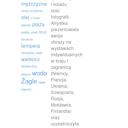
mężczyzna
i kolażu
oraz
obraz na plotnie
fotografii.
olej
o mnie
Artystka
plaża
planety
prezentowała
polska
ptaki
REJS
swoje
tancerze
obrazy na
tempera
wystawach
turkusowy
walc
indywidualnych
warkocz
w kraju i
zagranicą
windsurfing
woda
(Niemcy,
wiosna
Francja,
Żagle
żagle
Ukraina,
koperty
Szwajcaria,
Rosja,
Mołdawia,
Finlandia)
oraz
uczestniczyła