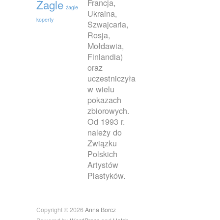
Francja,
Żagle
żagle
Ukraina,
koperty
Szwajcaria,
Rosja,
Mołdawia,
Finlandia)
oraz
uczestniczyła
w wielu
pokazach
zbiorowych.
Od 1993 r.
należy do
Związku
Polskich
Artystów
Plastyków.
Copyright © 2026
Anna Borcz