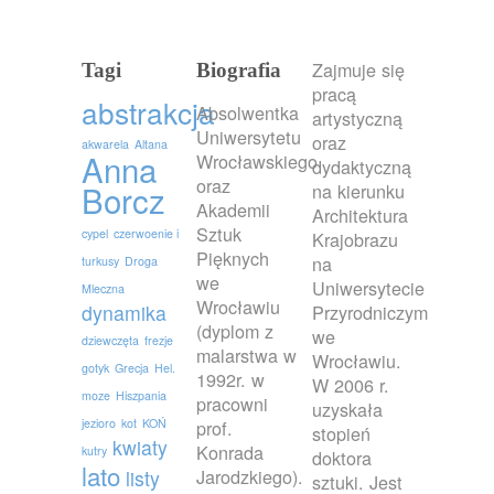
Zajmuje się
Tagi
Biografia
pracą
abstrakcja
Absolwentka
artystyczną
Uniwersytetu
oraz
akwarela
Altana
Anna
Wrocławskiego
dydaktyczną
oraz
Borcz
na kierunku
Akademii
Architektura
Sztuk
cypel
czerwoenie i
Krajobrazu
Pięknych
na
turkusy
Droga
we
Uniwersytecie
Mleczna
Wrocławiu
dynamika
Przyrodniczym
(dyplom z
we
dziewczęta
frezje
malarstwa w
Wrocławiu.
gotyk
Grecja
Hel.
1992r. w
W 2006 r.
moze
Hiszpania
pracowni
uzyskała
jezioro
kot
KOŃ
prof.
stopień
kwiaty
Konrada
kutry
doktora
lato
Jarodzkiego).
listy
sztuki. Jest