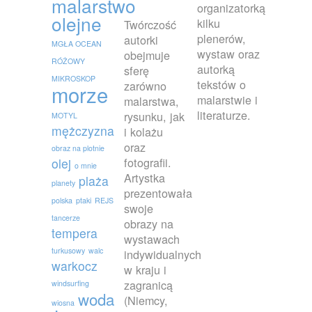
malarstwo
organizatorką
olejne
kilku
Twórczość
plenerów,
autorki
MGŁA OCEAN
wystaw oraz
obejmuje
RÓŻOWY
autorką
sferę
MIKROSKOP
tekstów o
zarówno
morze
malarstwie i
malarstwa,
literaturze.
rysunku, jak
MOTYL
mężczyzna
i kolażu
oraz
obraz na plotnie
fotografii.
olej
o mnie
Artystka
plaża
planety
prezentowała
polska
ptaki
REJS
swoje
tancerze
obrazy na
tempera
wystawach
turkusowy
walc
indywidualnych
warkocz
w kraju i
zagranicą
windsurfing
woda
(Niemcy,
wiosna