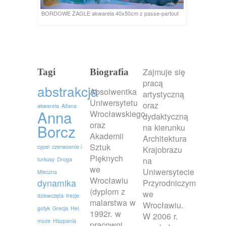
BORDOWE ŻAGLE akwarela 40x50cm z passe-partout
Zajmuje się
Tagi
Biografia
pracą
abstrakcja
Absolwentka
artystyczną
Uniwersytetu
oraz
akwarela
Altana
Anna
Wrocławskiego
dydaktyczną
oraz
Borcz
na kierunku
Akademii
Architektura
Sztuk
cypel
czerwoenie i
Krajobrazu
Pięknych
na
turkusy
Droga
we
Uniwersytecie
Mleczna
Wrocławiu
dynamika
Przyrodniczym
(dyplom z
we
dziewczęta
frezje
malarstwa w
Wrocławiu.
gotyk
Grecja
Hel.
1992r. w
W 2006 r.
moze
Hiszpania
pracowni