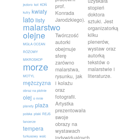
uzyskała
jezioro
kot
KOŃ
prof.
stopień
kwiaty
Konrada
kutry
doktora
lato
Jarodzkiego).
listy
sztuki. Jest
malarstwo
organizatorką
olejne
kilku
Twórczość
plenerów,
autorki
MGŁA OCEAN
wystaw oraz
obejmuje
RÓŻOWY
autorką
sferę
MIKROSKOP
tekstów o
zarówno
morze
malarstwie i
malarstwa,
literaturze.
rysunku, jak
MOTYL
mężczyzna
i kolażu
oraz
obraz na plotnie
fotografii.
olej
o mnie
Artystka
plaża
planety
prezentowała
polska
ptaki
REJS
swoje
tancerze
obrazy na
tempera
wystawach
turkusowy
walc
indywidualnych