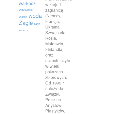
warkocz
w kraju i
zagranicą
windsurfing
woda
(Niemcy,
wiosna
Francja,
Żagle
żagle
Ukraina,
koperty
Szwajcaria,
Rosja,
Mołdawia,
Finlandia)
oraz
uczestniczyła
w wielu
pokazach
zbiorowych.
Od 1993 r.
należy do
Związku
Polskich
Artystów
Plastyków.