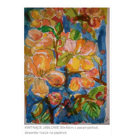
KWITNĄCE JABŁONIE 50x40cm z passe-partout,
akwarela i tusze na papierze