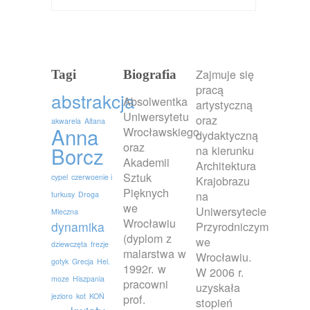
Zajmuje się
Tagi
Biografia
pracą
abstrakcja
Absolwentka
artystyczną
Uniwersytetu
oraz
akwarela
Altana
Anna
Wrocławskiego
dydaktyczną
oraz
Borcz
na kierunku
Akademii
Architektura
Sztuk
cypel
czerwoenie i
Krajobrazu
Pięknych
na
turkusy
Droga
we
Uniwersytecie
Mleczna
Wrocławiu
dynamika
Przyrodniczym
(dyplom z
we
dziewczęta
frezje
malarstwa w
Wrocławiu.
gotyk
Grecja
Hel.
1992r. w
W 2006 r.
moze
Hiszpania
pracowni
uzyskała
jezioro
kot
KOŃ
prof.
stopień