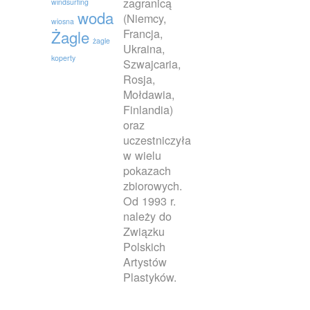
zagranicą
windsurfing
woda
(Niemcy,
wiosna
Francja,
Żagle
żagle
Ukraina,
koperty
Szwajcaria,
Rosja,
Mołdawia,
Finlandia)
oraz
uczestniczyła
w wielu
pokazach
zbiorowych.
Od 1993 r.
należy do
Związku
Polskich
Artystów
Plastyków.