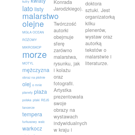
kwiaty
Konrada
kutry
doktora
lato
Jarodzkiego).
listy
sztuki. Jest
malarstwo
organizatorką
olejne
kilku
Twórczość
plenerów,
autorki
MGŁA OCEAN
wystaw oraz
obejmuje
RÓŻOWY
autorką
sferę
MIKROSKOP
tekstów o
zarówno
morze
malarstwie i
malarstwa,
literaturze.
rysunku, jak
MOTYL
mężczyzna
i kolażu
oraz
obraz na plotnie
fotografii.
olej
o mnie
Artystka
plaża
planety
prezentowała
polska
ptaki
REJS
swoje
tancerze
obrazy na
tempera
wystawach
turkusowy
walc
indywidualnych
warkocz
w kraju i