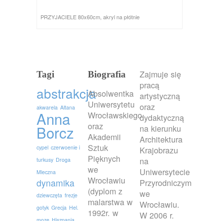
PRZYJACIELE 80x60cm, akryl na płótnie
Zajmuje się
Tagi
Biografia
pracą
abstrakcja
Absolwentka
artystyczną
Uniwersytetu
oraz
akwarela
Altana
Anna
Wrocławskiego
dydaktyczną
oraz
Borcz
na kierunku
Akademii
Architektura
Sztuk
cypel
czerwoenie i
Krajobrazu
Pięknych
na
turkusy
Droga
we
Uniwersytecie
Mleczna
Wrocławiu
dynamika
Przyrodniczym
(dyplom z
we
dziewczęta
frezje
malarstwa w
Wrocławiu.
gotyk
Grecja
Hel.
1992r. w
W 2006 r.
moze
Hiszpania