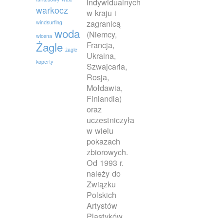
indywidualnych
warkocz
w kraju i
zagranicą
windsurfing
woda
(Niemcy,
wiosna
Francja,
Żagle
żagle
Ukraina,
koperty
Szwajcaria,
Rosja,
Mołdawia,
Finlandia)
oraz
uczestniczyła
w wielu
pokazach
zbiorowych.
Od 1993 r.
należy do
Związku
Polskich
Artystów
Plastyków.