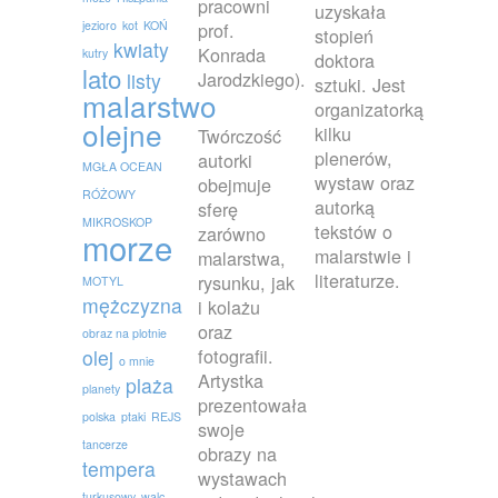
pracowni
uzyskała
jezioro
kot
KOŃ
prof.
stopień
kwiaty
Konrada
kutry
doktora
lato
Jarodzkiego).
listy
sztuki. Jest
malarstwo
organizatorką
olejne
kilku
Twórczość
plenerów,
autorki
MGŁA OCEAN
wystaw oraz
obejmuje
RÓŻOWY
autorką
sferę
MIKROSKOP
tekstów o
zarówno
morze
malarstwie i
malarstwa,
literaturze.
rysunku, jak
MOTYL
mężczyzna
i kolażu
oraz
obraz na plotnie
fotografii.
olej
o mnie
Artystka
plaża
planety
prezentowała
polska
ptaki
REJS
swoje
tancerze
obrazy na
tempera
wystawach
turkusowy
walc