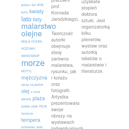
uzyskała
jezioro
kot
KOŃ
prof.
stopień
kwiaty
Konrada
kutry
doktora
lato
Jarodzkiego).
listy
sztuki. Jest
malarstwo
organizatorką
olejne
kilku
Twórczość
plenerów,
autorki
MGŁA OCEAN
wystaw oraz
obejmuje
RÓŻOWY
autorką
sferę
MIKROSKOP
tekstów o
zarówno
morze
malarstwie i
malarstwa,
literaturze.
rysunku, jak
MOTYL
mężczyzna
i kolażu
oraz
obraz na plotnie
fotografii.
olej
o mnie
Artystka
plaża
planety
prezentowała
polska
ptaki
REJS
swoje
tancerze
obrazy na
tempera
wystawach
turkusowy
walc
indywidualnych