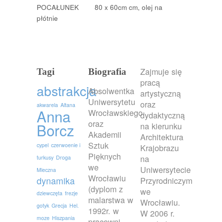
POCAŁUNEK 80 x 60cm cm, olej na
płótnie
Zajmuje się
Tagi
Biografia
pracą
abstrakcja
Absolwentka
artystyczną
Uniwersytetu
oraz
akwarela
Altana
Anna
Wrocławskiego
dydaktyczną
oraz
Borcz
na kierunku
Akademii
Architektura
Sztuk
cypel
czerwoenie i
Krajobrazu
Pięknych
na
turkusy
Droga
we
Uniwersytecie
Mleczna
Wrocławiu
dynamika
Przyrodniczym
(dyplom z
we
dziewczęta
frezje
malarstwa w
Wrocławiu.
gotyk
Grecja
Hel.
1992r. w
W 2006 r.
moze
Hiszpania
pracowni