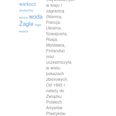
warkocz
w kraju i
zagranicą
windsurfing
woda
(Niemcy,
wiosna
Francja,
Żagle
żagle
Ukraina,
koperty
Szwajcaria,
Rosja,
Mołdawia,
Finlandia)
oraz
uczestniczyła
w wielu
pokazach
zbiorowych.
Od 1993 r.
należy do
Związku
Polskich
Artystów
Plastyków.